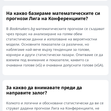
На какво базираме математическите си
прогнози Лига на Конференциите?
В
Bookmakers.bg
математическите прогнози се създават
чрез процес на анализиране на голям обем
статистически данни и използване на вероятностни
модели. Основните показатели са различни, но
наблягаме най-вече върху тенденции за голове,
корнери и други статистически пазари. Опитваме се да
вземем под внимание и показатели, каквито са
очаквани голове (xG) и очаквани допуснати голове (xGA).
За какво да внимавате преди да
направите залог?
Колкото и логични и обосновани статистически да ви се
струват дадени прогнози Лига на Конференциите, не