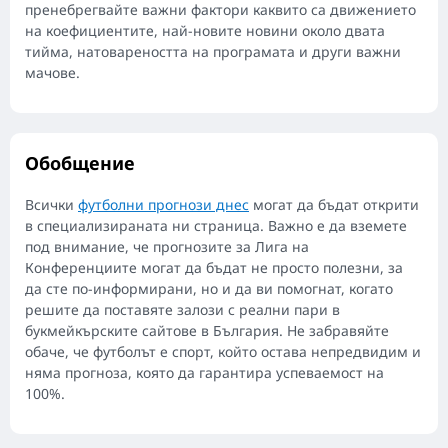
пренебрегвайте важни фактори каквито са движението
на коефициентите, най-новите новини около двата
тийма, натовареността на програмата и други важни
мачове.
Обобщение
Всички
футболни прогнози днес
могат да бъдат открити
в специализираната ни страница. Важно е да вземете
под внимание, че прогнозите за Лига на
Конференциите могат да бъдат не просто полезни, за
да сте по-информирани, но и да ви помогнат, когато
решите да поставяте залози с реални пари в
букмейкърските сайтове в България. Не забравяйте
обаче, че футболът е спорт, който остава непредвидим и
няма прогноза, която да гарантира успеваемост на
100%.