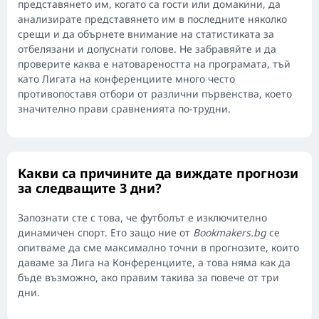
представянето им, когато са гости или домакини, да
анализирате представянето им в последните няколко
срещи и да обърнете внимание на статистиката за
отбелязани и допуснати голове. Не забравяйте и да
проверите каква е натовареността на програмата, тъй
като Лигата на конференциите много често
противопоставя отбори от различни първенства, което
значително прави сравненията по-трудни.
Какви са причините да виждате прогнози
за следващите 3 дни?
Запознати сте с това, че футболът е изключително
динамичен спорт. Ето защо ние от
Bookmakers.bg
се
опитваме да сме максимално точни в прогнозите, които
даваме за Лига на Конференциите, а това няма как да
бъде възможно, ако правим такива за повече от три
дни.