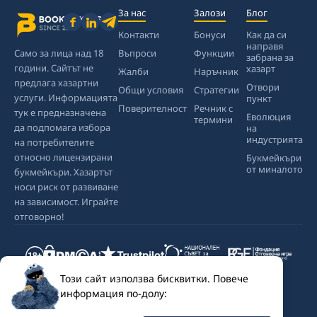
За нас
Залози
Блог
Контакти
Бонуси
Как да си
направя
Само за лица над 18
Въпроси
Функции
забрана за
години. Сайтът не
хазарт
Жалби
Наръчник
предлага хазартни
Отвори
Общи условия
Стратегии
услуги. Информацията
пункт
Поверителност
Речник с
тук е предназначена
Еволюция
термини
да подпомага избора
на
индустрията
на потребителите
относно лицензирани
Букмейкъри
от миналото
букмейкъри. Хазартът
носи риск от развиване
на зависимост. Играйте
отговорно!
Този сайт използва бисквитки. Повече
информация по-долу: