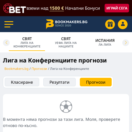
вземи над
1500 €
Начални Бонуси
ИГРАЙ СЕГА
СВЯТ
СВЯТ
ИСПАНИЯ
ЛИГА НА
УЕФА ЛИГА НА
ПА
ЛА ЛИГА
КОНФЕРЕНЦИИТЕ
НАЦИИТЕ
Лига на Конференциите прогнози
Bookmakers.bg
Прогнози
Лига на Конференциите
Класиране
Резултати
Прогнози
В момента няма прогнози за тази лига. Моля, проверете
отново по-късно.