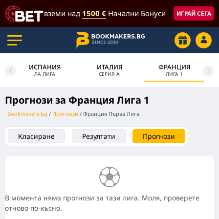
вземи над
1500 €
Начални Бонуси
ИГРАЙ СЕГА
ИСПАНИЯ
ИТАЛИЯ
ФРАНЦИЯ
ЛА ЛИГА
СЕРИЯ А
ЛИГА 1
Прогнози за Франция Лига 1
Bookmakers.bg
Прогнози
Франция Първа Лига
Класиране
Резултати
Прогнози
В момента няма прогнози за тази лига. Моля, проверете
отново по-късно.