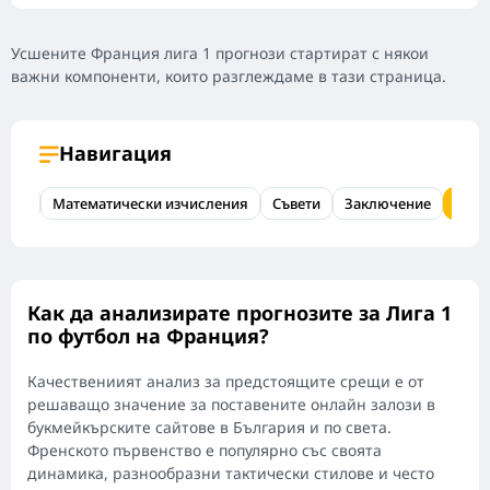
Усшените Франция лига 1 прогнози стартират с някои
важни компоненти, които разглеждаме в тази страница.
Навигация
нози
Математически изчисления
Съвети
Заключение
ЧЗВ
Как да анализирате прогнозите за Лига 1
по футбол на Франция?
Качествениият анализ за предстоящите срещи е от
решаващо значение за поставените онлайн залози в
букмейкърските сайтове в България и по света.
Френското първенство е популярно със своята
динамика, разнообразни тактически стилове и често