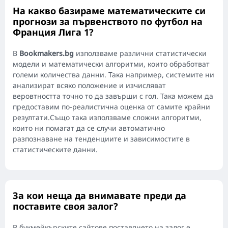
На какво базираме математическите си
прогнози за първенството по футбол на
Франция Лига 1?
В
Bookmakers.bg
използваме различни статистически
модели и математически алгоритми, които обработват
големи количества данни. Така например, системите ни
анализират всяко положение и изчисляват
веровтността точно то да завърши с гол. Така можем да
предоставим по-реалистична оценка от самите крайни
резултати.Също така използваме сложни алгоритми,
които ни помагат да се случи автоматично
разпознаване на тенденциите и зависимостите в
статистическите данни.
За кои неща да внимавате преди да
поставите своя залог?
В букмейкърските сайтове поставянето на залог е