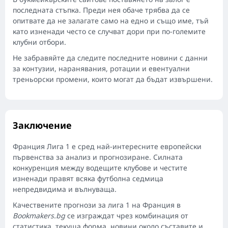
последната стъпка. Преди нея обаче трябва да се
опитвате да не залагате само на едно и също име, тъй
като изненади често се случват дори при по-големите
клубни отбори.
Не забравяйте да следите последните новини с данни
за контузии, наранявания, ротации и евентуални
треньорски промени, които могат да бъдат извършени.
Заключение
Франция Лига 1 е сред най-интересните европейски
първенства за анализ и прогнозиране. Силната
конкуренция между водещите клубове и честите
изненади правят всяка футболна седмица
непредвидима и вълнуваща.
Качествените прогнози за лига 1 на Франция в
Bookmakers.bg
се изграждат чрез комбинация от
статистика, текуща форма, новини около съставите и