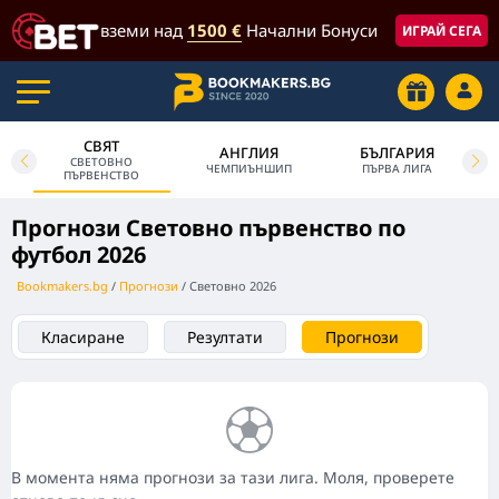
вземи над
1500 €
Начални Бонуси
ИГРАЙ СЕГА
СВЯТ
АНГЛИЯ
БЪЛГАРИЯ
СВЕТОВНО
ЧЕМПИЪНШИП
ПЪРВА ЛИГА
ПЪРВЕНСТВО
Прогнози Световно първенство по
футбол 2026
Bookmakers.bg
Прогнози
Световно 2026
Класиране
Резултати
Прогнози
В момента няма прогнози за тази лига. Моля, проверете