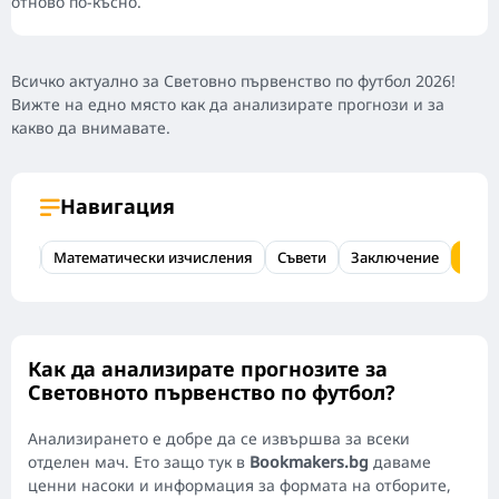
отново по-късно.
Всичко актуално за Световно първенство по футбол 2026!
Вижте на едно място как да анализирате прогнози и за
какво да внимавате.
Навигация
нози
Математически изчисления
Съвети
Заключение
ЧЗВ
Как да анализирате прогнозите за
Световното първенство по футбол?
Анализирането е добре да се извършва за всеки
отделен мач. Ето защо тук в
Bookmakers.bg
даваме
ценни насоки и информация за формата на отборите,