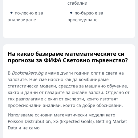
стабилни
по-лесно е за
по-бързо е за
анализиране
проследяване
На какво базираме математическите си
прогнози за ФИФА Световно първенство?
В
Bookmakers.bg
имаме дълги години опит в света на
залозите. Ние сме наясно как да комбинираме
статистически модели, средства за машинно обучение,
както и данни от пазарите за онлайн залози. Отделно от
тях разполагаме с екип от експерти, които изготвят
професионални анализи, които са добре обосновани.
Използваме основни математически модели като
Poisson Distrubution, xG (Expected Goals), Betting Market
Data и не само.