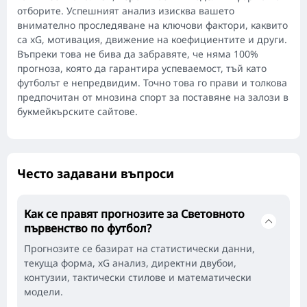
отборите. Успешният анализ изисква вашето
внимателно проследяване на ключови фактори, каквито
са xG, мотивация, движение на коефициентите и други.
Въпреки това не бива да забравяте, че няма 100%
прогноза, която да гарантира успеваемост, тъй като
футболът е непредвидим. Точно това го прави и толкова
предпочитан от мнозина спорт за поставяне на залози в
букмейкърските сайтове.
Често задавани въпроси
Как се правят прогнозите за Световното
първенство по футбол?
Прогнозите се базират на статистически данни,
текуща форма, xG анализ, директни двубои,
контузии, тактически стилове и математически
модели.