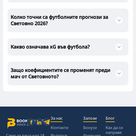
Колко точни са футболните прогнози за
Световно 2026?
Какво означава xG във футбола?
Защо коефициентите се променят преди
мач от Световното?
За нас
Залози
Блог
Контакти
Бонуси
Как да си
направя
Само за лица над 18
Въпроси
Функции