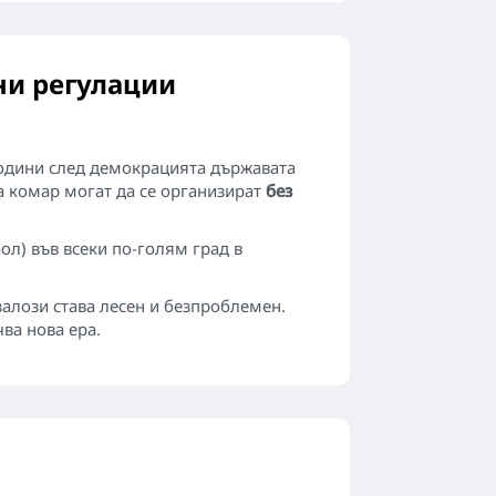
ни регулации
е години след демокрацията държавата
на комар могат да се организират
без
ол) във всеки по-голям град в
залози става лесен и безпроблемен.
ва нова ера.