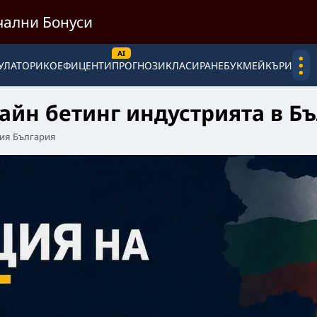
ални Бонуси
.
.
.
УЛАТОРИ
КОЕФИЦЕНТИ
ПРОГНОЗИ
КЛАСИРАНЕ
БУКМЕЙКЪРИ
айн бетинг индустрията в Б
рия България