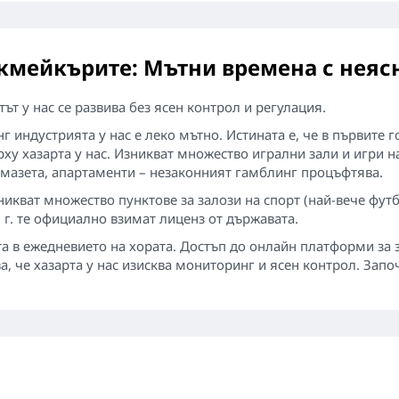
кмейкърите: Мътни времена с неяс
ът у нас се развива без ясен контрол и регулация.
нг индустрията у нас е леко мътно. Истината е, че в първит
рху хазарта у нас. Изникват множество игрални зали и игри 
, мазета, апартаменти – незаконният гамблинг процъфтява.
никват множество пунктове за залози на спорт (най-вече футб
 г. те официално взимат лиценз от държавата.
а в ежедневието на хората. Достъп до онлайн платформи за 
, че хазарта у нас изисква мониторинг и ясен контрол. Започ