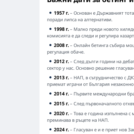
1957 г.
– Основан е Държавният тота
поради липса на алтернативи.
1998 г.
– Малко преди новото хилядол
комисията е да следи и регулира хазарт
2008 г.
– Онлайн бетинга събира мощ
регулация обаче.
2012 г.
– След дълги години на дебат
сектор у нас. Основно решение гласува
2013 г.
– НАП, в сътрудничество с ДК
приемат играчи от България незаконно
2014 г.
– Първите международни бранд
2015 г.
– След първоначалното отхвъ
2020 г.
– Това е година изпълнена с
преминава в ръцете на НАП.
2024 г.
– Гласуван е и е приет нов За