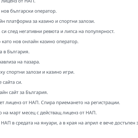
 лиценз от НАП.
 нов български оператор.
йн платформа за казино и спортни залози.
 си след негативни ревюта и липса на популярност.
като нов онлайн казино оператор.
 в България.
авлиза на пазара.
ху спортни залози и казино игри.
 сайта си.
айн сайт за България.
ет лиценз от НАП. Спира приемането на регистрации.
о на март месец с действащ лиценз от НАП.
НАП в средата на януари, а в края на април е вече достъпен