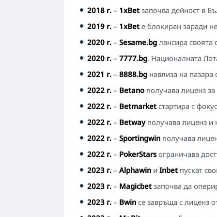
2018 г.
–
1xBet
започва дейност в Бъ
2019 г.
–
1xBet
е блокиран заради не
2020 г.
–
Sesame.bg
лансира своята 
2020 г.
–
7777.bg
, Националната Лот
2021 г.
–
8888.bg
навлиза на пазара 
2022 г.
–
Betano
получава лиценз за 
2022 г.
–
Betmarket
стартира с фокус
2022 г.
–
Betway
получава лиценз и 
2022 г.
–
Sportingwin
получава лицен
2022 г.
–
PokerStars
ограничава достъ
2023 г.
–
Alphawin
и
Inbet
пускат сво
2023 г.
–
Magicbet
започва да оперир
2023 г.
–
Bwin
се завръща с лиценз о