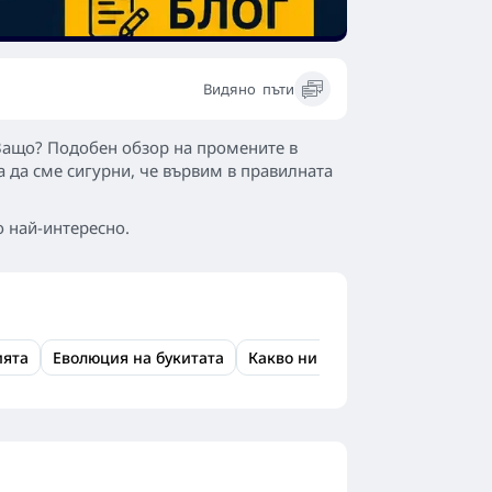
Видяно
пъти
 Защо? Подобен обзор на промените в
 да сме сигурни, че вървим в правилната
о най-интересно.
ията
Еволюция на букитата
Какво ни очаква