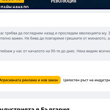
у нас трябва да погледнем назад и проследим еволюцията му.
телно важен. Не бива да повтаряме грешките от миналото, за
ейзаж у нас от началото на 90-те до днес. Нека видим всичк
Агресивната реклама и нов закон
Цялостен ръст на индустр
индустрията в България