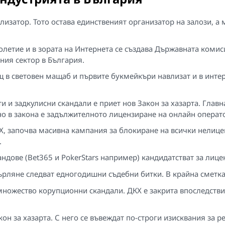
лизатор. Тото остава единственият организатор на залози, а
етие и в зората на Интернета се създава Държавната комиси
ния сектор в България.
 в световен мащаб и първите букмейкъри навлизат и в интерн
и и задкулисни скандали е приет нов Закон за хазарта. Главн
но в закона е задължителното лицензиране на онлайн операт
Х, започва масивна кампания за блокиране на всички нелице
.
ове (Bet365 и PokerStars например) кандидатстват за лицен
рляне следват едногодишни съдебни битки. В крайна сметка
 множество корупционни скандали. ДКХ е закрита впоследстви
кон за хазарта. С него се въвеждат по-строги изисквания за 