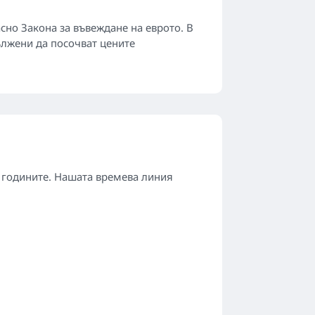
асно Закона за въвеждане на еврото. В
дължени да посочват цените
з годините. Нашата времева линия