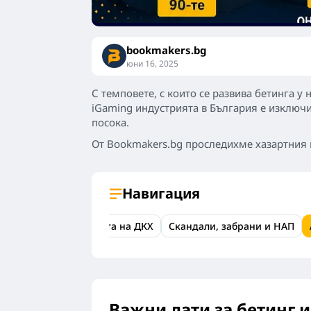
bookmakers.bg
юни 16, 2025
С темповете, с които се развива бетинга 
iGaming индустрията в България е изключи
посока.
От Bookmakers.bg проследихме хазартния п
Навигация
онлайн хазарта
Ерата на ДКХ
Скандали, забрани и НАП
Важни дати за бетинг 