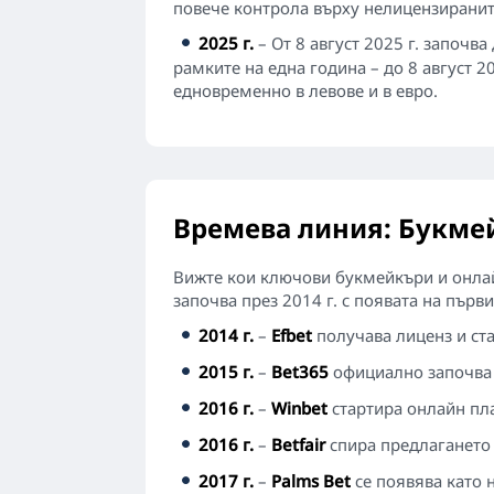
повече контрола върху нелицензиранит
2025 г.
– От 8 август 2025 г. започв
рамките на една година – до 8 август 2
едновременно в левове и в евро.
Времева линия: Букмей
Вижте кои ключови букмейкъри и онлай
започва през 2014 г. с появата на първ
2014 г.
–
Efbet
получава лиценз и ст
2015 г.
–
Bet365
официално започва 
2016 г.
–
Winbet
стартира онлайн пл
2016 г.
–
Betfair
спира предлагането 
2017 г.
–
Palms Bet
се появява като н