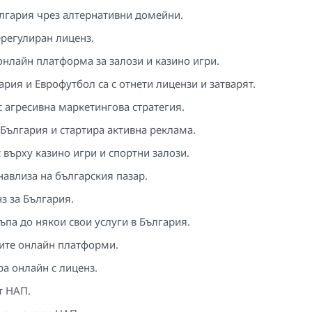
лгария чрез алтернативни домейни.
регулиран лиценз.
онлайн платформа за залози и казино игри.
ария и Еврофутбол са с отнети лицензи и затварят.
с агресивна маркетингова стратегия.
България и стартира активна реклама.
 върху казино игри и спортни залози.
навлиза на българския пазар.
з за България.
па до някои свои услуги в България.
ите онлайн платформи.
а онлайн с лиценз.
т НАП.