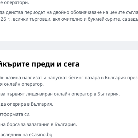
е оператори.
а да действа периодът на двойно обозначаване на цените съгл
026 г., всички търговци, включително и букмейкърите, са за
кърите преди и сега
н казина навлизат и напускат бетинг пазара в България пре
ия онлайн оператор.
ава първият лицензиран онлайн оператор в България.
да оперира в България.
атформата си.
на борса за залагания в България.
аследник на eCasino.bg.