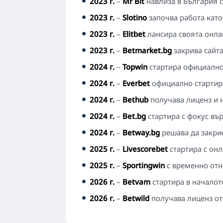
2023 г.
–
Mr Bit
навлиза в България с
2023 г.
–
Slotino
започва работа като
2023 г.
–
Elitbet
лансира своята онла
2023 г.
–
Betmarket.bg
закрива сайта
2024 г.
–
Topwin
стартира официално 
2024 г.
–
Everbet
официално стартира
2024 г.
–
Bethub
получава лиценз и н
2024 г.
–
Bet.bg
стартира с фокус вър
2024 г.
–
Betway.bg
решава да закрие
2025 г.
–
Livescorebet
стартира с онл
2025 г.
–
Sportingwin
с временно отн
2026 г.
–
Betvam
стартира в началот
2026 г.
–
Betwild
получава лиценз от 