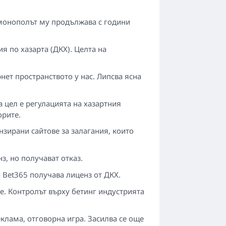
 монополът му продължава с години
я по хазарта (ДКХ). Целта на
ет пространството у нас. Липсва ясна
а цел е регулацията на хазартния
орите.
нзирани сайтове за залагания, които
з, но получават отказ.
 Bet365 получава лиценз от ДКХ.
е. Контролът върху бетинг индустрията
реклама, отговорна игра. Засилва се още