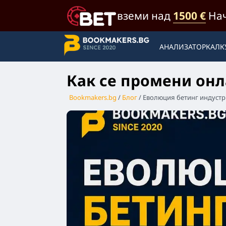
вземи над
1500 €
Нач
АНАЛИЗАТОР
КАЛК
Как се промени онл
Bookmakers.bg
Блог
Еволюция бетинг индуст