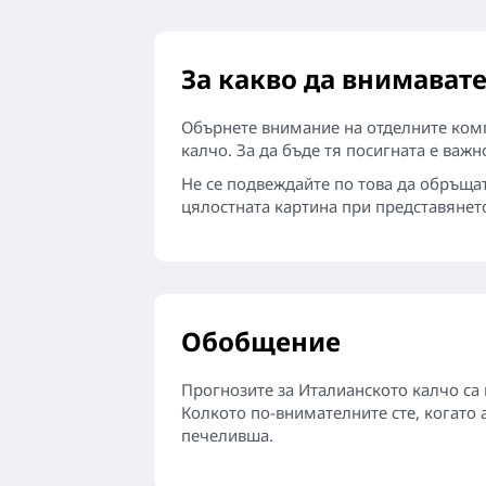
За какво да внимавате
Обърнете внимание на отделните комп
калчо. За да бъде тя посигната е важн
Не се подвеждайте по това да обръщат
цялостната картина при представянето
Обобщение
Прогнозите за Италианското калчо са
Колкото по-внимателните сте, когато 
печеливша.