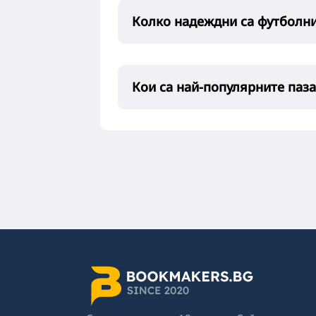
Колко надеждни са футболни
Кои са най-популярните паза