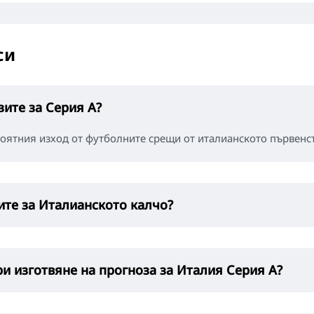
си
ите за Серия А?
роятния изход от футболните срещи от италианското първенс
ите за Италианското калчо?
и изготвяне на прогноза за Италия Серия А?