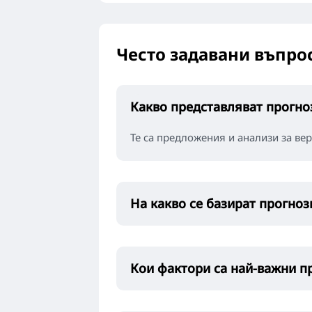
Често задавани въпро
Какво представляват прогноз
Те са предложения и анализи за ве
На какво се базират прогноз
Кои фактори са най-важни пр