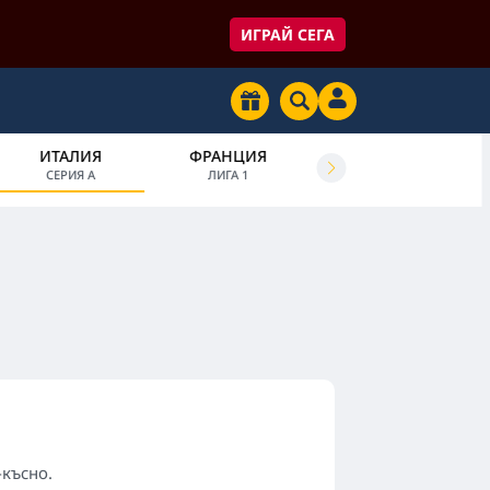
ИГРАЙ СЕГА
ИТАЛИЯ
ФРАНЦИЯ
СВЯТ
СЕРИЯ А
ЛИГА 1
СВЕТОВНО ПЪРВЕНСТВО
-късно.