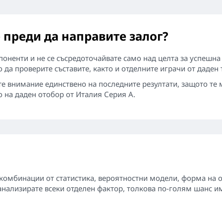
 преди да направите залог?
оненти и не се съсредоточайвате само над целта за успешна
о да проверите съставите, както и отделните играчи от даден
е внимание единствено на последните резултати, защото те м
 на даден отобор от Италия Серия А.
 комбинации от статистика, вероятностни модели, форма на о
анализирате всеки отделен фактор, толкова по-голям шанс им