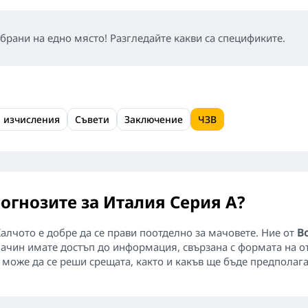
ъбрани на едно място! Разгледайте какви са спецификите.
 изчисления
Съвети
Заключение
ЧЗВ
огнозите за Италия Серия А?
алчото е добре да се прави поотделно за мачовете. Ние от
B
 начин имате достъп до информация, свързана с формата на от
 може да се реши срещата, както и какъв ще бъде предполага