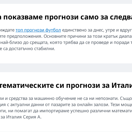
а показваме прогнози само за следв
виждате
топ прогнози футбол
единствено за днес, утре и вдруг
те предположения. Основните причини за този кратък диапа
най-близо до срещата, която трябва да се проведе и поради
 са достатъчно стабилни.
тематическите си прогнози за Итал
и и средства за машинно обучение не са ни непознати. Също 
я с актуални данни от пазарите за онлайн залози. Тези мощн
рти, ни помагат да импортираме успешно различни математи
 за Италия Серия А.