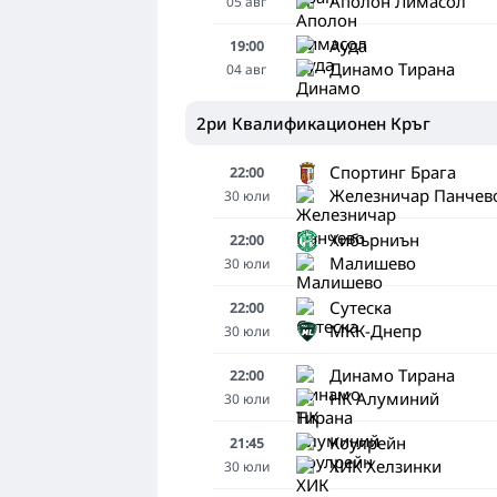
Аполон Лимасол
05
авг
Ауда
19:00
Динамо Тирана
04
авг
2ри Квалификационен Кръг
Спортинг Брага
22:00
Железничар Панчев
30
юли
Хибърниън
22:00
Малишево
30
юли
Сутеска
22:00
МКК-Днепр
30
юли
Динамо Тирана
22:00
НК Алуминий
30
юли
Коулрейн
21:45
ХИК Хелзинки
30
юли