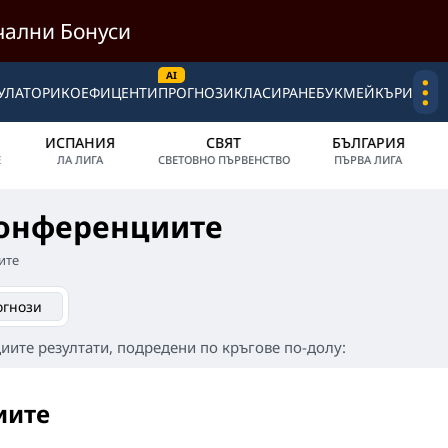
ални Бонуси
.
.
.
УЛАТОРИ
КОЕФИЦЕНТИ
ПРОГНОЗИ
КЛАСИРАНЕ
БУКМЕЙКЪРИ
ИСПАНИЯ
СВЯТ
БЪЛГАРИЯ
Е
ЛА ЛИГА
СВЕТОВНО ПЪРВЕНСТВО
ПЪРВА ЛИГА
конференциите
ите
огнози
иите резултати, подредени по кръгове по-долу:
иите