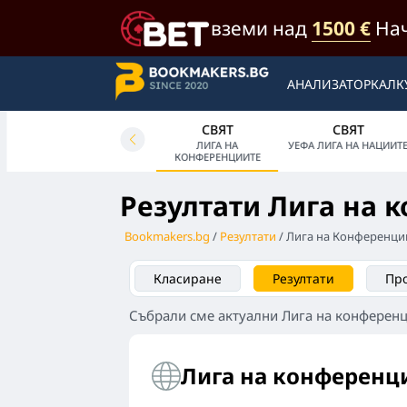
вземи над
1500 €
Нач
АНАЛИЗАТОР
КАЛК
СВЯТ
СВЯТ
СВЯТ
А
UEFA ЛИГА ЕВРОПА
ЛИГА НА
УЕФА ЛИГА НА НАЦИИТ
КОНФЕРЕНЦИИТЕ
Резултати Лига на 
Bookmakers.bg
Резултати
Лига на Конференци
Класиране
Резултати
Пр
Събрали сме актуални Лига на конференц
Лига на конференц