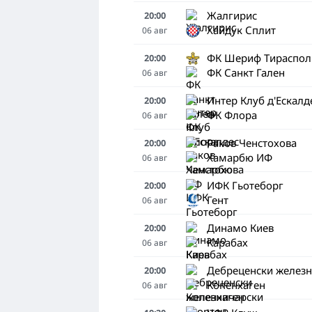
Жалгирис
20:00
Хайдук Сплит
06
авг
ФК Шериф Тираспол
20:00
ФК Санкт Гален
06
авг
Интер Клуб д'Ескалд
20:00
ФК Флора
06
авг
Раков Ченстохова
20:00
Хамарбю ИФ
06
авг
ИФК Гьотеборг
20:00
Гент
06
авг
Динамо Киев
20:00
Карабах
06
авг
Дебреценски железн
20:00
Копенхаген
06
авг