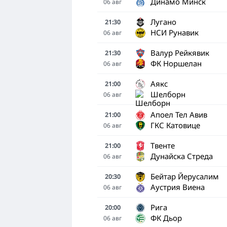
Динамо Минск
06
авг
Лугано
21:30
НСИ Рунавик
06
авг
Валур Рейкявик
21:30
ФК Норшелан
06
авг
Аякс
21:00
Шелборн
06
авг
Апоел Тел Авив
21:00
ГКС Катовице
06
авг
Твенте
21:00
Дунайска Стреда
06
авг
Бейтар Йерусалим
20:30
Аустрия Виена
06
авг
Рига
20:00
ФК Дьор
06
авг