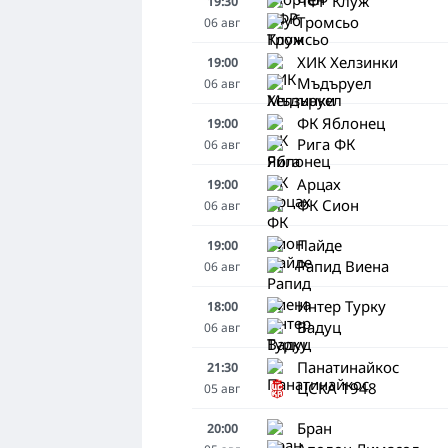
ЧФР Клуж
19:30
Тромсьо
06
авг
ХИК Хелзинки
19:00
Мъдъруел
06
авг
ФК Яблонец
19:00
Рига ФК
06
авг
Арцах
19:00
ФК Сион
06
авг
Пайде
19:00
Рапид Виена
06
авг
Интер Турку
18:00
Вадуц
06
авг
Панатинайкос
21:30
ЦСКА 1948
05
авг
Бран
20:00