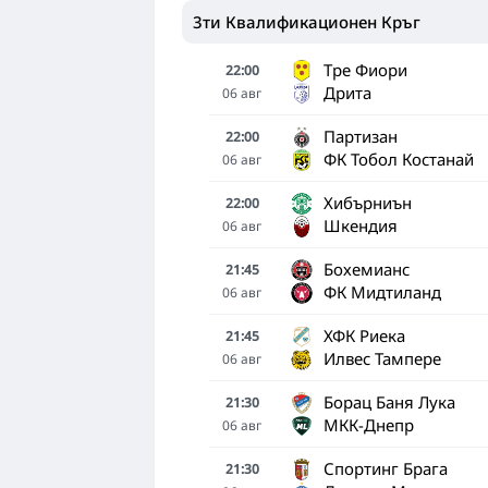
3ти Квалификационен Кръг
Тре Фиори
22:00
Дрита
06
авг
Партизан
22:00
ФК Тобол Костанай
06
авг
Хибърниън
22:00
Шкендия
06
авг
Бохемианс
21:45
ФК Мидтиланд
06
авг
ХФК Риека
21:45
Илвес Тампере
06
авг
Борац Баня Лука
21:30
МКК-Днепр
06
авг
Спортинг Брага
21:30