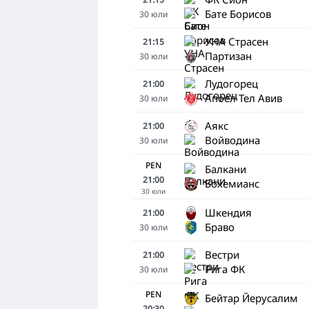
Бате Борисов
30
юли
УНА Страсен
21:15
Партизан
30
юли
Лудогорец
21:00
Апоел Тел Авив
30
юли
Аякс
21:00
Войводина
30
юли
PEN
Балкани
21:00
Бохемианс
30
юли
Шкендия
21:00
Браво
30
юли
Вестри
21:00
Рига ФК
30
юли
PEN
Бейтар Йерусалим
20:30