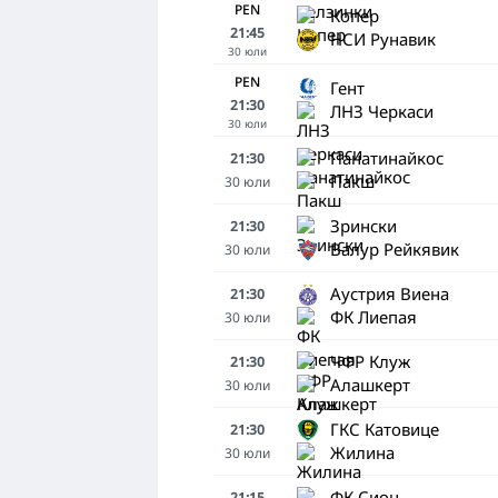
PEN
Копер
21:45
НСИ Рунавик
30
юли
PEN
Гент
21:30
ЛНЗ Черкаси
30
юли
Панатинайкос
21:30
Пакш
30
юли
Зрински
21:30
Валур Рейкявик
30
юли
Аустрия Виена
21:30
ФК Лиепая
30
юли
ЧФР Клуж
21:30
Алашкерт
30
юли
ГКС Катовице
21:30
Жилина
30
юли
ФК Сион
21:15