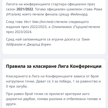
Лигата на конференциите стартира официално през
сезон
2021/2022
. Тогава официален шампион става
Рома
(Италия)
, която печели финала срещу
Фейенорд
.
След това
Уест Хям (Англия)
спечели следващото
издание през 2022/2023, а
Олимпиакос (Гърция)
печели
през 2023/2024.
Сред най-запомнящите се играчи досега са
Тами
Ейбрахам
и
Джаръд Боуен
.
Правила за класиране Лига Конференции
Класирането в Лига на Конференциите зависи от броя
натрупани точки. Дават се 3 за победа, 1 за равенство и
0 при загуба.
При равен брой точки се прилагат критерии като
директни двубои, голова разлика и отбелязани голове и
други.