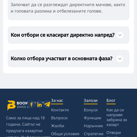
Започват да се разглеждат директните мачове, както
и головата разлика и отбелязаните голове.
Кои отбори се класират директно напред?
Колко отбора участват в основната фаза?
За нас
Залози
Блог
Контакти
Бонуси
Как да си
направя
Само за лица над 18
Въпроси
Функции
забрана за
години. Сайтът не
хазарт
Жалби
Наръчник
предлага хазартни
Отвори
Общи условия
Стратегии