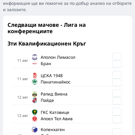
информация ще ви помогне за по-добър анализ на отборите
и залозите.
Следващи мачове - Лига на
конференциите
3ти Квалификационен Кръг
Аполон Лимасол
11
авг
Бран
ЦСКА 1948
11
авг
Панатинайкос
Рапид Виена
12
авг
Пайде
ГКС Катовице
12
авг
Апоел Тел Авив
Копенхаген