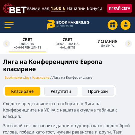
вземи над
1500 €
Начални Бонуси
ИГРАЙ СЕГА
СВЯТ
СВЯТ
ИСПАНИЯ
ЛИГА НА
УЕФА ЛИГА НА
ПА
ЛА ЛИГА
КОНФЕРЕНЦИИТЕ
НАЦИИТЕ
Лига на Конференциите Европа
класиране
Bookmakers.bg
Класиране
Лига на Конференциите
Класиране
Резултати
Прогнози
Следете представянето на отборите в Лига на
Конференциите на УЕФА с нашата актуална таблица с
класция.
Запознай се с ключовите данни в турнира като среден брой
голове, победи като гост, нулеви равенства и други. Тази