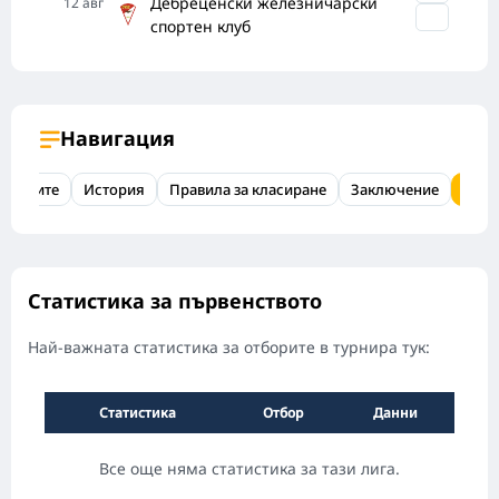
Дебреценски железничарски
12
авг
спортен клуб
Навигация
ренциите
История
Правила за класиране
Заключение
ЧЗВ
Статистика за първенството
Най-важната статистика за отборите в турнира тук:
Статистика
Отбор
Данни
Все още няма статистика за тази лига.