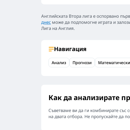
Английската Втора лига е оспорвано първ
днес
може да подпомогне играта и залози
Лига на Англия.
Навигация
Анализ
Прогнози
Математически
Как да анализирате пр
Съветваме ви да ги комбинирате със с
на двата отбора. Не пропускайте да п