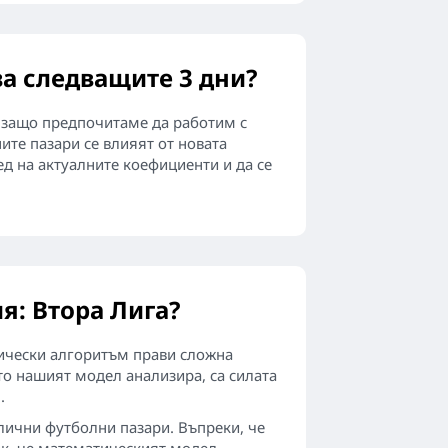
за следващите 3 дни?
 защо предпочитаме да работим с
ите пазари се влияят от новата
д на актуалните коефициенти и да се
я: Втора Лига?
ически алгоритъм прави сложна
то нашият модел анализира, са силата
.
лични футболни пазари. Въпреки, че