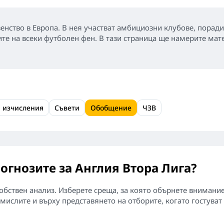
енство в Европа. В нея участват амбициозни клубове, поради
те на всеки футболен фен. В тази страница ще намерите мат
 изчисления
Съвети
Обобщение
ЧЗВ
огнозите за Англия Втора Лига?
обствен анализ. Изберете среща, за която обърнете внимани
омислите и върху представянето на отборите, когато гостуват