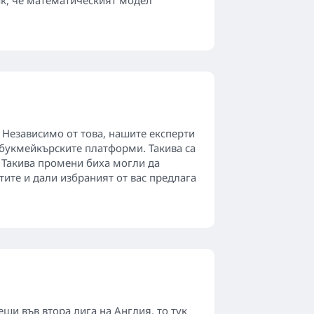
ак, че математическият модел
. Независимо от това, нашите експерти
в букмейкърските платформи. Такива са
. Такива промени биха могли да
ите и дали избраният от вас предлага
щи във втора лига на Англия, то тук