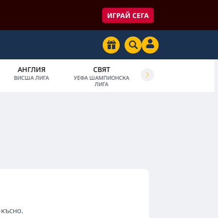
ИГРАЙ СЕГА
АНГЛИЯ
СВЯТ
СВЯТ
ВИСША ЛИГА
УЕФА ШАМПИОНСКА
UEFA ЛИГА ЕВРОПА
ЛИГА
-късно.