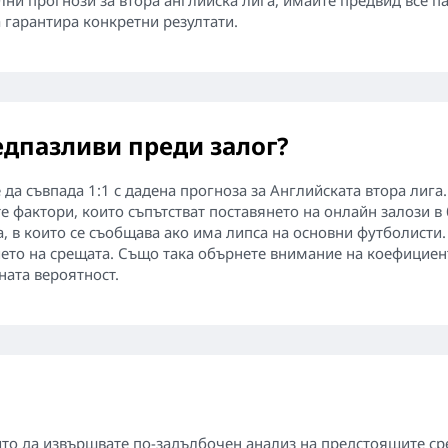
ни прогнози за втора английска лига, имайте предвид все п
 гарантира конкретни резултати.
едпазливи преди залог?
да съвпада 1:1 с дадена прогноза за Английската втора лига
те фактори, които съпътстват поставянето на онлайн залози 
, в които се съобщава ако има липса на основни футболисти
ето на срещата. Също така обърнете внимание на коефициент
ната вероятност.
йто да извършвате по-задълбочен анализ на предстоящите сре