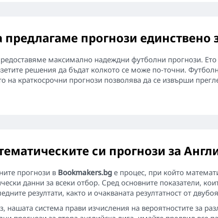
а предлагаме прогнози единствено 
предоставяме максимално надеждни футболни прогнози. Ето
зетите решения да бъдат колкото се може по-точни. Футболн
о на краткосрочни прогнози позволява да се извърши прегле
ематическите си прогнози за Англи
ните прогнози в
Bookmakers.bg
е процес, при който математ
чески данни за всеки отбор. Сред основните показатели, кои
едните резултати, както и очакваната резултатност от двубоя
з, нашата система прави изчисления на вероятностите за раз