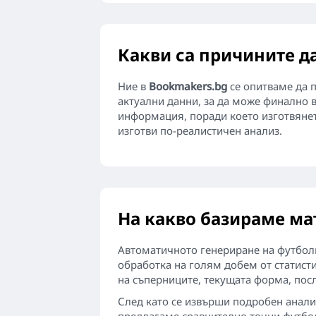
Какви са причините д
Ние в
Bookmakers.bg
се опитваме да 
актуални данни, за да може финално в
информация, поради което изготвянет
изготви по-реалистичен анализ.
На какво базираме мат
Автоматичното генериране на футбол
обработка на голям добем от статисти
на съперниците, текущата форма, посл
След като се извърши подробен анали