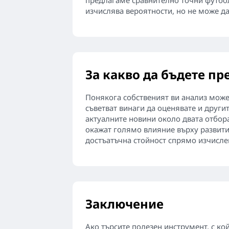
предлагаме сравнително точни футбол
изчислява вероятности, но не може да
За какво да бъдете пр
Понякога собственият ви анализ може 
съветват винаги да оценявате и други
актуалните новини около двата отбора
окажат голямо влияние върху развити
достъатъчна стойност спрямо изчисле
Заключение
Ако търсите полезен инструмент, с ко