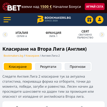
вземи над
1500 €
Начални Бонуси
ИГРАЙ СЕГА
СВЯТ
ИТАЛИЯ
ФРАНЦИЯ
СВЕТОВНО
СЕРИЯ А
ЛИГА 1
ПЪРВЕНСТВО
Класиране на Втора Лига (Англия)
Bookmakers.bg
Класиране
Англия Лига 2
Класиране
Резултати
Прогнози
Следете Англия Лига 2 класиране тук за актуална
статистика, покриваща форма на отборите, точки до
момента, победи, загуби и равенства. Лесен начин да
проследите шансовете на даден тим за промоция или
опасност от изпадане от английската Втора лига.