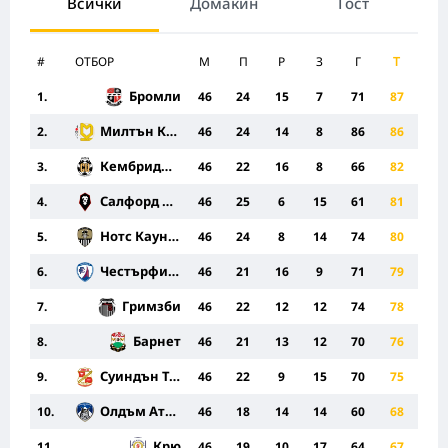
Всички
Домакин
Гост
#
ОТБОР
M
П
Р
З
Г
Т
Бромли
1.
46
24
15
7
71
87
Милтън Кийнс Донс
2.
46
24
14
8
86
86
Кембридж Юнайтед
3.
46
22
16
8
66
82
Салфорд Сити
4.
46
25
6
15
61
81
Нотс Каунти
5.
46
24
8
14
74
80
Честърфиелд
6.
46
21
16
9
71
79
Гримзби
7.
46
22
12
12
74
78
Барнет
8.
46
21
13
12
70
76
Суиндън Таун
9.
46
22
9
15
70
75
Олдъм Атлетик
10.
46
18
14
14
60
68
Крю
11.
46
19
10
17
64
67