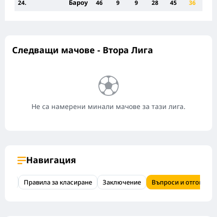
Бароу
24.
46
9
9
28
45
36
Следващи мачове - Втора Лига
Не са намерени минали мачове за тази лига.
Навигация
ория
Правила за класиране
Заключение
Въпроси и отговори