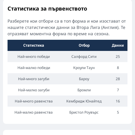
Статистика за първенството
Разберете кои отбори са в топ форма и кои изостават от
нашите статистически данни за Втора Лига (Англия). Те
отразяват моментна форма по време на сезона.
Статистика
Отбор
Данни
Най-много победи
Салфорд Сити
25
Най-малко победи
Кроули Таун
8
Най-много загуби
Бароу
28
Най-малко загуби
Бромли
7
Най-много равенства
Кембридж Юнайтед
16
Най-малко равенства
Бристол Роувърс
5