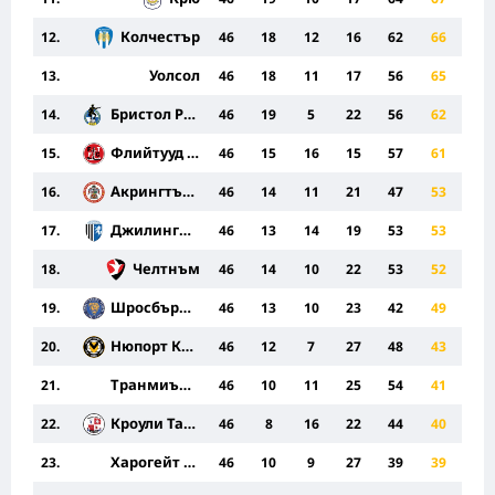
Колчестър
12.
46
18
12
16
62
66
Уолсол
13.
46
18
11
17
56
65
Бристол Роувърс
14.
46
19
5
22
56
62
Флийтууд Таун
15.
46
15
16
15
57
61
Акрингтън Стенли
16.
46
14
11
21
47
53
Джилингам
17.
46
13
14
19
53
53
Челтнъм
18.
46
14
10
22
53
52
Шросбъри Таун
19.
46
13
10
23
42
49
Нюпорт Каунти
20.
46
12
7
27
48
43
Транмиър Роувърс
21.
46
10
11
25
54
41
Кроули Таун
22.
46
8
16
22
44
40
Харогейт Таун
23.
46
10
9
27
39
39