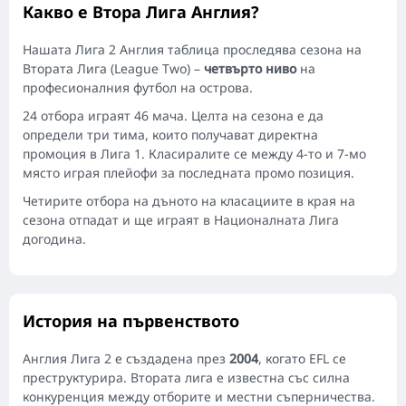
Какво е Втора Лига Англия?
Нашата Лига 2 Англия таблица проследява сезона на
Втората Лига (League Two) –
четвърто ниво
на
професионалния футбол на острова.
24 отбора играят 46 мача. Целта на сезона е да
определи три тима, които получават директна
промоция в Лига 1. Класиралите се между 4-то и 7-мо
място играя плейофи за последната промо позиция.
Четирите отбора на дъното на класациите в края на
сезона отпадат и ще играят в Националната Лига
догодина.
История на първенството
Англия Лига 2 е създадена през
2004
, когато EFL се
преструктурира. Втората лига е известна със силна
конкуренция между отборите и местни съперничества.