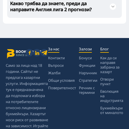
Какво трябва да знаете, преди да
направите Англия лига 2 прогнози?
За нас
Залози
Блог
Контакти
Бонуси
Как да си
направя
Само за лица над 18
Въпроси
Функции
забрана за
години. Сайтът не
хазарт
Жалби
Наръчник
предлага хазартни
Отвори
Общи условия
Стратегии
услуги. Информацията
пункт
Поверителност
Речник с
тук е предназначена
Еволюция
термини
да подпомага избора
на
индустрията
на потребителите
относно лицензирани
Букмейкъри
от миналото
букмейкъри. Хазартът
носи риск от развиване
на зависимост. Играйте