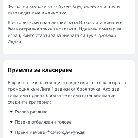
Футболни клубове като
Лутен Таун, Брайтън
и други
изграждат име именно тук.
В исторически план английската Втора лига винаги е
била отправна точка за таланти. Идеален пример за
играч, който стартира кариерата си тук е
Джейми
Варди
.
Правила за класиране
В края на сезона кой ще отпадне или ще се класира за
промоция към Лига 1 зависи от броя точки. Ако два
тима имат равна бройка се взимат под внимание
следните критерии:
Голова разлика
Повече отбелязани голове
Преки мачове (*
само при нужда
)