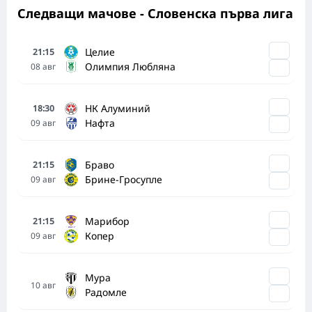
Следващи мачове - Словенска първа лига
Целие
21:15
Олимпия Любляна
08
авг
НК Алуминий
18:30
Нафта
09
авг
Браво
21:15
Брине-Гросупле
09
авг
Марибор
21:15
Копер
09
авг
Мура
10
авг
Радомле