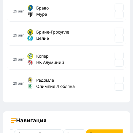
Браво
29
авг
Мура
Брине-Гросупле
29
авг
Целие
Копер
29
авг
НК Алуминий
Радомле
29
авг
Олимпия Любляна
Навигация