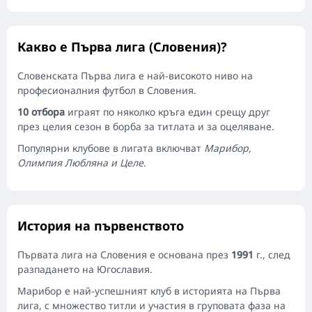
Какво е Първа лига (Словения)?
Словенската Първа лига е най-високото ниво на
професионалния футбол в Словения.
10 отбора
играят по няколко кръга един срещу друг
през целия сезон в борба за титлата и за оцеляване.
Популярни клубове в лигата включват
Марибор,
Олимпия Любляна и Целе
.
История на първенството
Първата лига на Словения е основана през
1991
г., след
разпадането на Югославия.
Марибор е най-успешният клуб в историята на Първа
лига, с множество титли и участия в груповата фаза на