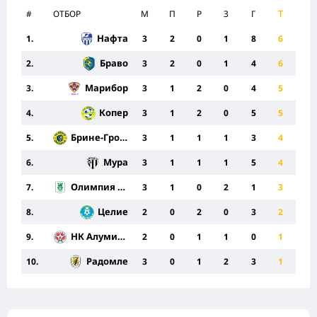
#
ОТБОР
M
П
Р
З
Г
Т
Нафта
1.
3
2
0
1
8
6
Браво
2.
3
2
0
1
4
6
Марибор
3.
3
1
2
0
4
5
Копер
4.
3
1
2
0
5
5
Брине-Гросупле
5.
3
1
1
1
3
4
Мура
6.
3
1
1
1
5
4
Олимпия Любляна
7.
3
1
0
2
1
3
Целие
8.
2
0
2
0
3
2
НК Алуминий
9.
2
0
1
1
0
1
Радомле
10.
3
0
1
2
3
1