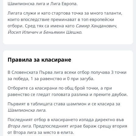
Шампионска лига и Лига Европа.
Лигата служи и като стартова точка за много таланти,
които впоследствие преминават в топ европейски
отбори. Сред тях са имена като
Самир Ханданович,
Йосип Иличич и Беньямин Шешко
.
Правила за класиране
В Словенската Първа лига всеки отбор получава 3 точки
за победа, 1 за равенство и 0 при загуба.
Отборите са класирани по общ брой точки, а при
равенство се гледат головата разлика и преките двубои.
Първият в таблицата става шампион и се класира за
Шампионска лига
.
Последният отбор в класирането изпада директно във
Втора лига
. Предпоследният играе бараж срещу втория
от Втора лига за място в елита.