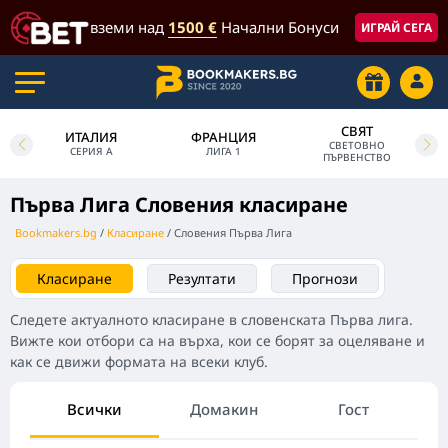
вземи над
1500 €
Начални Бонуси
ИГРАЙ СЕГА
СВЯТ
ИТАЛИЯ
ФРАНЦИЯ
СВЕТОВНО
СЕРИЯ А
ЛИГА 1
ПЪРВЕНСТВО
Първа Лига Словения класиране
Bookmakers.bg
Класиране
Словения Първа Лига
Класиране
Резултати
Прогнози
Следете актуалното класиране в словенската Първа лига.
Вижте кои отбори са на върха, кои се борят за оцеляване и
как се движи формата на всеки клуб.
Всички
Домакин
Гост