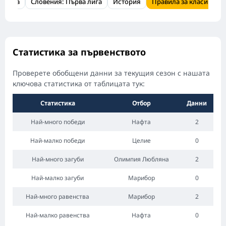
истика
Словения: Първа лига
История
Правила за класиране
Статистика за първенството
Проверете обобщени данни за текущия сезон с нашата
ключова статистика от таблицата тук:
Статистика
Отбор
Данни
Най-много победи
Нафта
2
Най-малко победи
Целие
0
Най-много загуби
Олимпия Любляна
2
Най-малко загуби
Марибор
0
Най-много равенства
Марибор
2
Най-малко равенства
Нафта
0