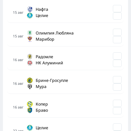
Нафта
15
авг
Целие
Олимпия Любляна
15
авг
Марибор
Радомле
16
авг
НК Алуминий
Брине-Гросупле
16
авг
Мура
Копер
16
авг
Браво
Целие
22
авг