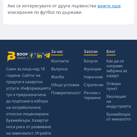
Ако се интересувате от други първенства
вижте още
класирания по футбол по държави.
За нас
Залози
Блог
Контакти
Бонуси
Как да си
направя
Само за лица над 18
Въпроси
Функции
забрана за
години. Сайтът не
хазарт
Жалби
Наръчник
предлага хазартни
Отвори
Общи условия
Стратегии
услуги. Информацията
пункт
Поверителност
Речник с
тук е предназначена
Еволюция
термини
да подпомага избора
на
индустрията
на потребителите
относно лицензирани
Букмейкъри
от миналото
букмейкъри. Хазартът
носи риск от развиване
на зависимост. Играйте