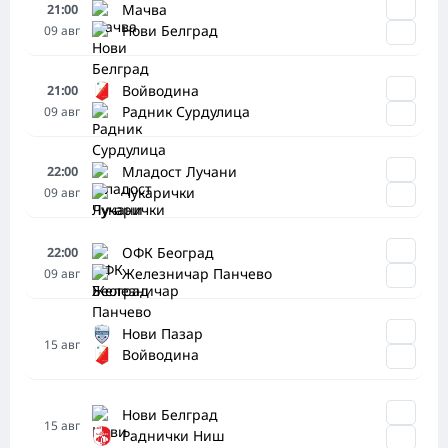
Мачва
21:00
Нови Белград
09
авг
Войводина
21:00
Радник Сурдулица
09
авг
Младост Лучани
22:00
Чукарички
09
авг
ОФК Београд
22:00
Железничар Панчево
09
авг
Нови Пазар
15
авг
Войводина
Нови Белград
15
авг
Раднички Ниш