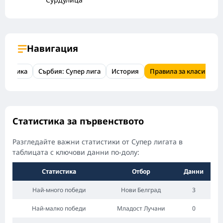
Навигация
атистика
Сърбия: Супер лига
История
Правила за класиране
Статистика за първенството
Разгледайте важни статистики от Супер лигата в
таблицата с ключови данни по-долу:
Статистика
Отбор
Данни
Най-много победи
Нови Белград
3
Най-малко победи
Младост Лучани
0