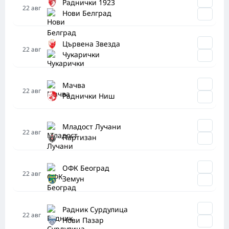
Раднички 1923
22
авг
Нови Белград
Цървена Звезда
22
авг
Чукарички
Мачва
22
авг
Раднички Ниш
Младост Лучани
22
авг
Партизан
ОФК Београд
22
авг
Земун
Радник Сурдулица
22
авг
Нови Пазар