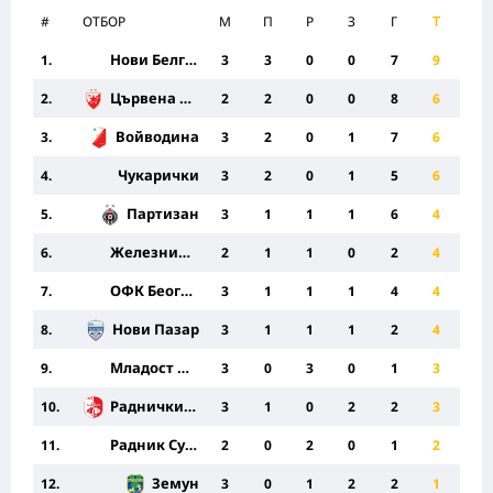
#
ОТБОР
M
П
Р
З
Г
Т
Нови Белград
1.
3
3
0
0
7
9
Цървена Звезда
2.
2
2
0
0
8
6
Войводина
3.
3
2
0
1
7
6
Чукарички
4.
3
2
0
1
5
6
Партизан
5.
3
1
1
1
6
4
Железничар Панчево
6.
2
1
1
0
2
4
ОФК Београд
7.
3
1
1
1
4
4
Нови Пазар
8.
3
1
1
1
2
4
Младост Лучани
9.
3
0
3
0
1
3
Раднички Ниш
10.
3
1
0
2
2
3
Радник Сурдулица
11.
2
0
2
0
1
2
Земун
12.
3
0
1
2
2
1