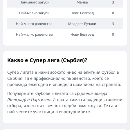
Най-много загуби
Мачва
3
Най-малко загуби
Нови Белград
0
Най-много равенства
Младост Лучани
3
Най-малко равенства
Нови Белград
0
Какво е Супер лига (Сърбия)?
Супер лигата е най-високото ниво на елитния футбол в
Сърбия. Тя е професионално първенство, което се
провежда ежегодно и определя шампиона на страната.
Популярните клубове в лигата са
Цървена звезда
(Белград) и Партизан
. И двата тима са водещи столични
отбора, известни с вечното дерби помежду си. Те са и
най-честите участници в евротурнирите.