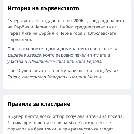
История на първенството
Супер лигата е създадена през
2006
г., след отделянето
на Сърбия и Черна гора. Нейни предшественици са
Първа лига на Сърбия и Черна гора и Югославската
Първа лига.
През последните години доминацията е в ръцете на
Цървена звезда
, която редовно печели титлата и
участва в
Шампионска лига или Лига Европа
.
През Супер лигата са преминали звезди като
Душан
Тадич, Александар Коларов и Неманя Матич
.
Правила за класиране
В Супер лигата всеки отбор получава 3 точки за победа,
1 точка при равен и 0 при загуба. Класирането се
формира на база точки, а при равенство се гледат