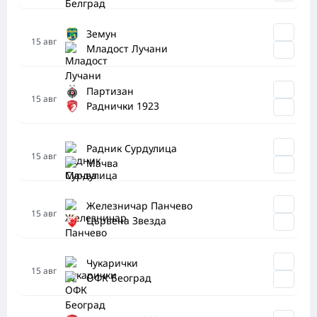
Земун
15
авг
Младост Лучани
Партизан
15
авг
Раднички 1923
Радник Сурдулица
15
авг
Мачва
Железничар Панчево
15
авг
Цървена Звезда
Чукарички
15
авг
ОФК Београд