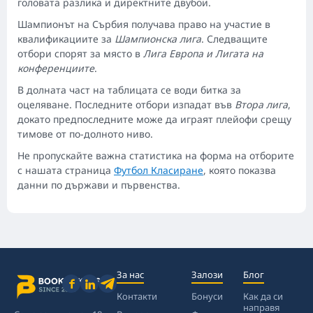
головата разлика и директните двубои.
Шампионът на Сърбия получава право на участие в
квалификациите за
Шампионска лига
. Следващите
отбори спорят за място в
Лига Европа и Лигата на
конференциите
.
В долната част на таблицата се води битка за
оцеляване. Последните отбори изпадат във
Втора лига
,
докато предпоследните може да играят плейофи срещу
тимове от по-долното ниво.
Не пропускайте важна статистика на форма на отборите
с нашата страница
Футбол Класиране
, която показва
данни по държави и първенства.
За нас
Залози
Блог
Контакти
Бонуси
Как да си
направя