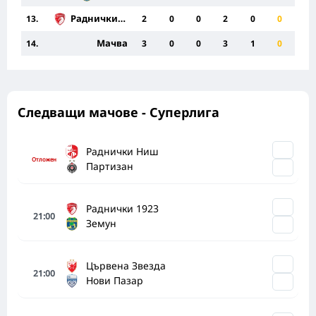
Раднички 1923
13.
2
0
0
2
0
0
Мачва
14.
3
0
0
3
1
0
Следващи мачове - Суперлига
Раднички Ниш
Отложен
Партизан
Раднички 1923
21:00
Земун
Цървена Звезда
21:00
Нови Пазар