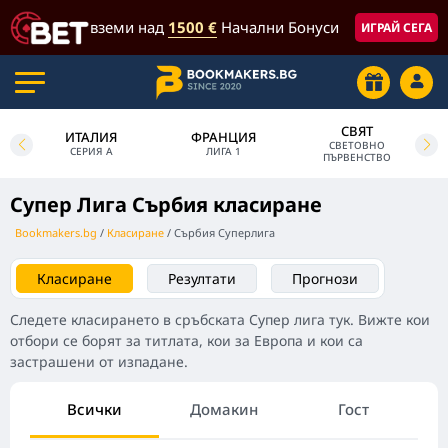
вземи над
1500 €
Начални Бонуси
ИГРАЙ СЕГА
СВЯТ
ИТАЛИЯ
ФРАНЦИЯ
СВЕТОВНО
СЕРИЯ А
ЛИГА 1
ПЪРВЕНСТВО
Супер Лига Сърбия класиране
Bookmakers.bg
Класиране
Сърбия Суперлига
Класиране
Резултати
Прогнози
Следете класирането в сръбската Супер лига тук. Вижте кои
отбори се борят за титлата, кои за Европа и кои са
застрашени от изпадане.
Всички
Домакин
Гост