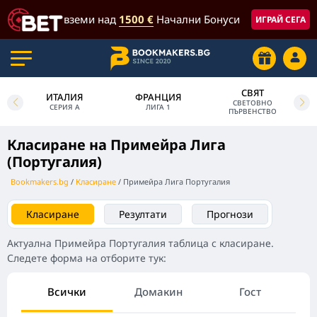
вземи над
1500 €
Начални Бонуси
ИГРАЙ СЕГА
СВЯТ
ИТАЛИЯ
ФРАНЦИЯ
СВЕТОВНО
СЕРИЯ А
ЛИГА 1
ПЪРВЕНСТВО
Класиране на Примейра Лига
(Португалия)
Bookmakers.bg
Класиране
Примейра Лига Португалия
Класиране
Резултати
Прогнози
Актуална Примейра Португалия таблица с класиране.
Следете форма на отборите тук:
Всички
Домакин
Гост