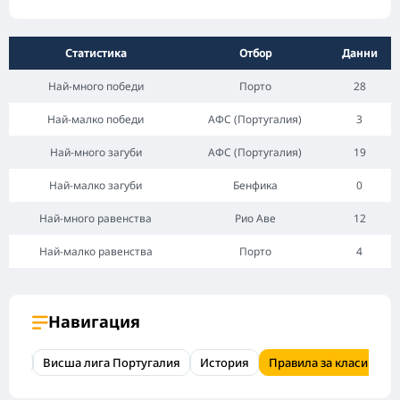
Статистика
Отбор
Данни
Най-много победи
Порто
28
Най-малко победи
АФС (Португалия)
3
Най-много загуби
АФС (Португалия)
19
Най-малко загуби
Бенфика
0
Най-много равенства
Рио Аве
12
Най-малко равенства
Порто
4
Навигация
тика
Висша лига Португалия
История
Правила за класиране