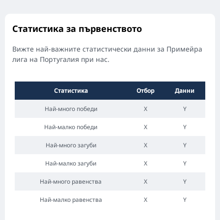
Статистика за първенството
Вижте най-важните статистически данни за Примейра
лига на Португалия при нас.
Статистика
Отбор
Данни
Най-много победи
X
Y
Най-малко победи
X
Y
Най-много загуби
X
Y
Най-малко загуби
X
Y
Най-много равенства
X
Y
Най-малко равенства
X
Y