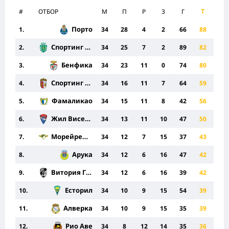
#
ОТБОР
M
П
Р
З
Г
Т
Порто
1.
34
28
4
2
66
88
Спортинг Лисабон
2.
34
25
7
2
89
82
Бенфика
3.
34
23
11
0
74
80
Спортинг Брага
4.
34
16
11
7
64
59
Фамаликао
5.
34
15
11
8
42
56
Жил Висенте
6.
34
13
11
10
47
50
Морейренсе
7.
34
12
7
15
37
43
Арука
8.
34
12
6
16
47
42
Витория Гимараеш
9.
34
12
6
16
39
42
Есторил
10.
34
10
9
15
54
39
Алверка
11.
34
10
9
15
35
39
Рио Аве
12.
34
8
12
14
35
36