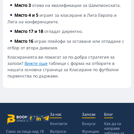
Място 3
отива на квалификации за Шампионската.
Място 4 и 5
играят за класиране в Лига Европа и
Лига на конференциите.
Място 17 и 18
отпадат директно.
Място 16
играе плейофи за оставане или отпадане с
отбор от втора дивизия.
Класиранията ви помагат за по-добра стратегия за
залози?
Вижте още
таблици с форма на отборите в
нашата основна страница за Класиране по футболни
първенства по държави.
За нас
Залози
Блог
Контакти
Бонуси
Как да си
направя
Само за лица над 18
Въпроси
Функции
забрана за