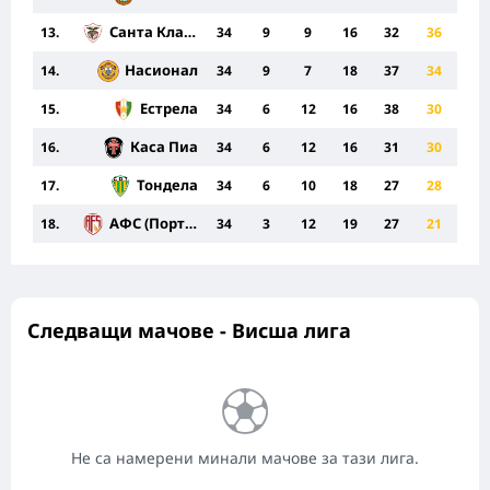
Санта Клара
13.
34
9
9
16
32
36
Насионал
14.
34
9
7
18
37
34
Естрела
15.
34
6
12
16
38
30
Каса Пиа
16.
34
6
12
16
31
30
Тондела
17.
34
6
10
18
27
28
АФС (Португалия)
18.
34
3
12
19
27
21
Следващи мачове - Висша лига
Не са намерени минали мачове за тази лига.