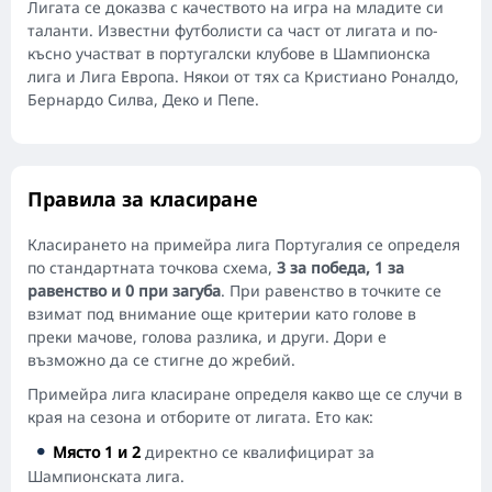
Лигата се доказва с качеството на игра на младите си
таланти. Известни футболисти са част от лигата и по-
късно участват в португалски клубове в Шампионска
лига и Лига Европа. Някои от тях са Кристиано Роналдо,
Бернардо Силва, Деко и Пепе.
Правила за класиране
Класирането на примейра лига Португалия се определя
по стандартната точкова схема,
3 за победа, 1 за
равенство и 0 при загуба
. При равенство в точките се
взимат под внимание още критерии като голове в
преки мачове, голова разлика, и други. Дори е
възможно да се стигне до жребий.
Примейра лига класиране определя какво ще се случи в
края на сезона и отборите от лигата. Ето как:
Място 1 и 2
директно се квалифицират за
Шампионската лига.