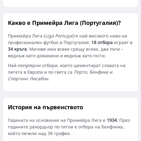
Какво е Примейра Лига (Португалия)?
Примейра Лига (
Liga Portugal)
е най-високото ниво на
професионален футбол в Португалия.
18 отбора
играят в
34 кръга
. Мачове има всеки срещу всеки, два пъти –
веднъж като домакини и веднъж като гости.
Най-популярни отбори, които циментират славата на
лигата в Европа и по света са
Порто, Бенфика и
Спортинг Лисабон
.
История на първенството
Годината на основание на Примейра Лига е
1934
. През
годините рекордьор по титли е отбора на Бенфлика,
който печели над 38 трофея.