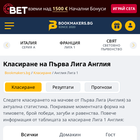
вземи над
1500 €
Начални Бонуси
ИГРАЙ СЕГА
СВЯТ
ИТАЛИЯ
ФРАНЦИЯ
СВЕТОВНО
СЕРИЯ А
ЛИГА 1
ПЪРВЕНСТВО
Класиране на Първа Лига Англия
Bookmakers.bg
Класиране
Англия Лига 1
Класиране
Резултати
Прогнози
Следете класирането на мачове от Първа Лига (Англия) за
актуална статистика. Покриваме моментната форма на
тимовете, брой победи, загуби и равенства. Повече
информация от таблицата за класиране Лига 1 Англия:
Всички
Домакин
Гост