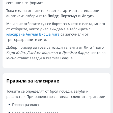
сегашния си формат.
Това е една от лигите, където стартират легендарни
английски отбори като
Лийдс, Портсмут и Ипсуич
.
Макар че отборите тук се борят за място в елита, много
от отборите, които днес виждаме в таблицата с
класиране Англия Висша лига
са започнали от
треторазредните лиги.
Добър пример за това са млади таланти от Лига 1 като
Хари Кейн, Джеймс Мадисън и Джейми Варди
, които по-
късно стават звезди в Premier League.
Правила за класиране
Точките се определят от броя победи, загуби и
равенство. При равенство се гледат следните критерии:
Голова разлика
Повече отбелязани голове