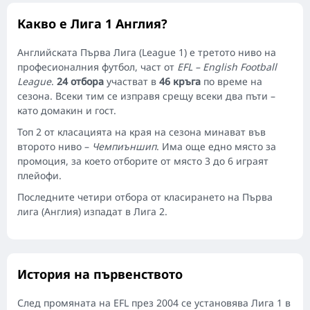
Какво е Лига 1 Англия?
Английската Първа Лига (League 1) е третото ниво на
професионалния футбол, част от
EFL – English Football
League
.
24 отбора
участват в
46 кръга
по време на
сезона. Всеки тим се изправя срещу всеки два пъти –
като домакин и гост.
Топ 2 от класацията на края на сезона минават във
второто ниво –
Чемпиъншип
. Има още едно място за
промоция, за което отборите от място 3 до 6 играят
плейофи.
Последните четири отбора от класирането на Първа
лига (Англия) изпадат в Лига 2.
История на първенството
След промяната на EFL през 2004 се установява Лига 1 в