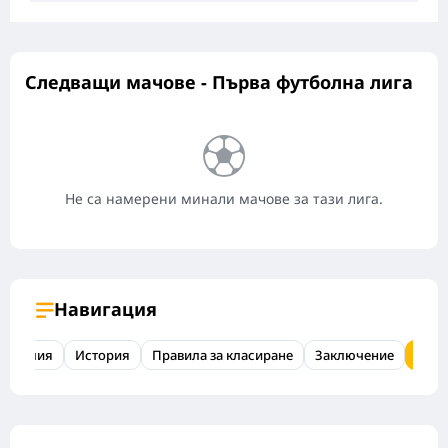
Следващи мачове - Първа футболна лига
Не са намерени минали мачове за тази лига.
Навигация
а Англия
История
Правила за класиране
Заключение
ЧЗВ