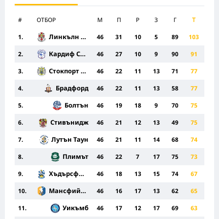
#
ОТБОР
M
П
Р
З
Г
Т
Линкълн Сити
1.
46
31
10
5
89
103
Кардиф Сити
2.
46
27
10
9
90
91
Стокпорт Каунти
3.
46
22
11
13
71
77
Брадфорд
4.
46
22
11
13
58
77
Болтън
5.
46
19
18
9
70
75
Стивънидж
6.
46
21
12
13
49
75
Лутън Таун
7.
46
21
11
14
68
74
Плимът
8.
46
22
7
17
75
73
Хъдърсфийлд
9.
46
18
13
15
74
67
Мансфийлд Таун
10.
46
16
17
13
62
65
Уикъмб
11.
46
17
12
17
69
63