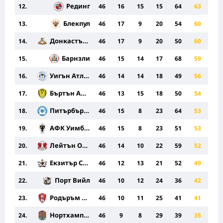
Рединг
12.
46
16
15
15
64
63
Блекпул
13.
46
17
9
20
54
60
Донкастър Роувърс
14.
46
17
9
20
50
60
Барнзли
15.
46
15
14
17
68
59
Уигън Атлетик
16.
46
14
14
18
49
56
Бъртън Албиън
17.
46
13
15
18
50
54
Питърбъроу
18.
46
15
8
23
64
53
АФК Уимбълдън
19.
46
15
8
23
51
53
Лейтън Ориент
20.
46
14
10
22
59
52
Екзитър Сити
21.
46
12
13
21
52
49
Порт Вийл
22.
46
10
12
24
36
42
Родъръм Юнайтед
23.
46
10
11
25
41
41
Нортхамптън
24.
46
9
8
29
39
35