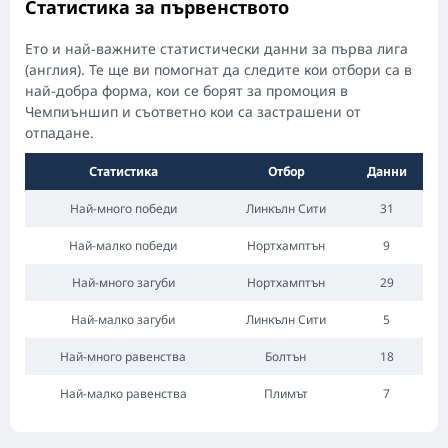
Статистика за първенството
Ето и най-важните статистически данни за първа лига
(англия). Те ще ви помогнат да следите кои отбори са в
най-добра форма, кои се борят за промоция в
Чемпиъншип и съответно кои са застрашени от
отпадане.
Статистика
Отбор
Данни
Най-много победи
Линкълн Сити
31
Най-малко победи
Нортхамптън
9
Най-много загуби
Нортхамптън
29
Най-малко загуби
Линкълн Сити
5
Най-много равенства
Болтън
18
Най-малко равенства
Плимът
7