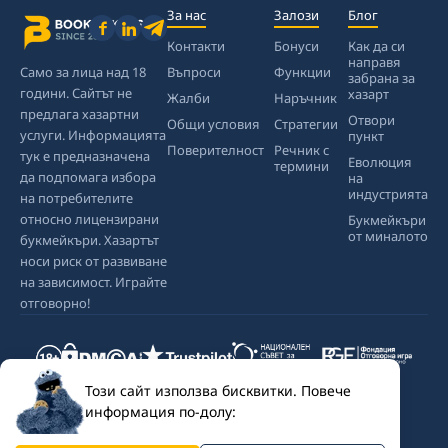
За нас
Залози
Блог
Контакти
Бонуси
Как да си
направя
Само за лица над 18
Въпроси
Функции
забрана за
години. Сайтът не
хазарт
Жалби
Наръчник
предлага хазартни
Отвори
Общи условия
Стратегии
услуги. Информацията
пункт
Поверителност
Речник с
тук е предназначена
Еволюция
термини
да подпомага избора
на
индустрията
на потребителите
относно лицензирани
Букмейкъри
от миналото
букмейкъри. Хазартът
носи риск от развиване
на зависимост. Играйте
отговорно!
Този сайт използва бисквитки. Повече
информация по-долу: