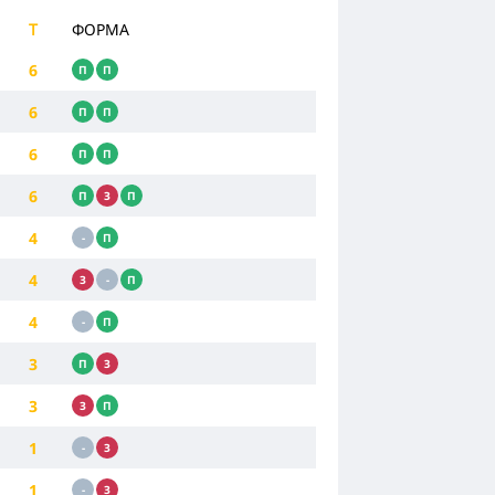
Т
ФОРМА
6
П
П
6
П
П
6
П
П
6
П
З
П
4
-
П
4
З
-
П
4
-
П
3
П
З
3
З
П
1
-
З
1
-
З