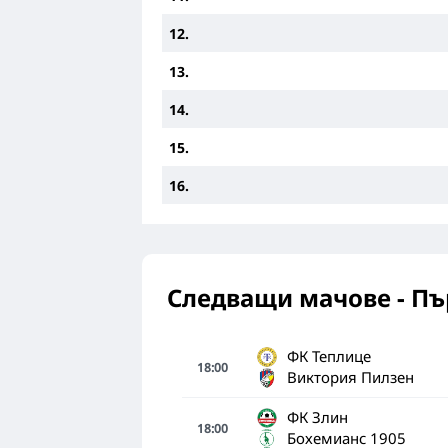
12.
13.
14.
15.
16.
Следващи мачове - Пъ
ФК Теплице
18:00
Виктория Пилзен
ФК Злин
18:00
Бохемианс 1905