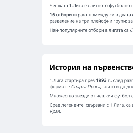
Чешката 1.Лига е елитното футболно 
16 отбори
играят помежду си в двата 
разделение на три плейофни групи: за 
Най-популярните отбори в лигата са
С
История на първенств
1.Лига стартира през
1993
г., след ра
формат е
Спарта Прага
, която и до д
Множество звезди от чешкия футбол с
Сред легендите, свързани с 1.Лига, са
Крал
.