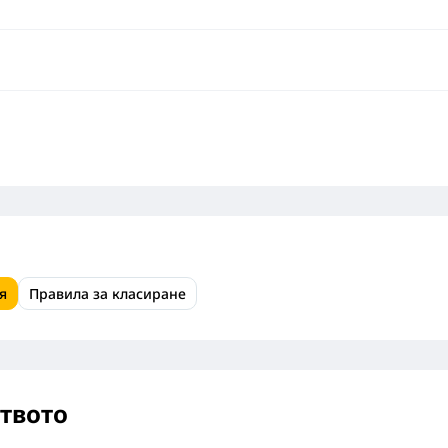
я
Правила за класиране
ството