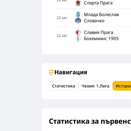
Спарта Прага
Млада Болеслав
22
авг
Словачко
Славия Прага
22
авг
Бохемианс 1905
Навигация
Статистика
Чехия: 1.Лига
Истори
Статистика за първен