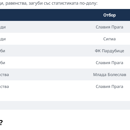
, равенства, загуби със статистиката по-долу:
Отбор
еди
Славия Прага
еди
Сигма
уби
ФК Пардубице
уби
Славия Прага
ства
Млада Болеслав
ства
Славия Прага
?