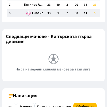
Етникос Ахна
7.
33
10
3
20
34
33
Еносис
8.
33
1
2
30
11
5
Следващи мачове - Кипърската първа
дивизия
Не са намерени минали мачове за тази лига.
Навигация
 Дивизия
История
Правила за класиране
Обобщение
ЧЗВ