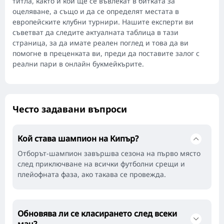
титла, както и кои ще се въвлекат в битката за
оцеляване, а също и да се определят местата в
европейските клубни турнири. Нашите експерти ви
съветват да следите актуалната таблица в тази
страница, за да имате реален поглед и това да ви
помогне в преценката ви, преди да поставите залог с
реални пари в онлайн букмейкърите.
Често задавани въпроси
Кой става шампион на Кипър?
Отборът-шампион завършва сезона на първо място
след приключване на всички футболни срещи и
плейофната фаза, ако такава се провежда.
Обновява ли се класирането след всеки