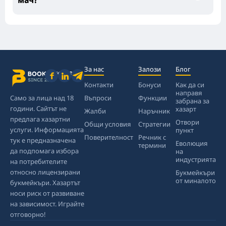
мач?
За нас
Залози
Блог
Контакти
Бонуси
Как да си
направя
Само за лица над 18
Въпроси
Функции
забрана за
години. Сайтът не
хазарт
Жалби
Наръчник
предлага хазартни
Отвори
Общи условия
Стратегии
услуги. Информацията
пункт
Поверителност
Речник с
тук е предназначена
Еволюция
термини
да подпомага избора
на
индустрията
на потребителите
относно лицензирани
Букмейкъри
от миналото
букмейкъри. Хазартът
носи риск от развиване
на зависимост. Играйте
отговорно!