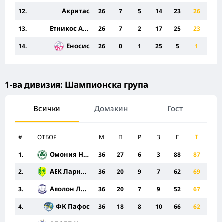
Акритас
12.
26
7
5
14
23
26
Етникос Ахна
13.
26
7
2
17
25
23
Еносис
14.
26
0
1
25
5
1
1-ва дивизия: Шампионска група
Всички
Домакин
Гост
#
ОТБОР
M
П
Р
З
Г
Т
Омония Никозия
1.
36
27
6
3
88
87
АЕК Ларнака
2.
36
20
9
7
62
69
Аполон Лимасол
3.
36
20
7
9
52
67
ФК Пафос
4.
36
18
8
10
66
62