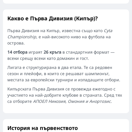
Какво е Първа Дивизия (Кипър)?
Първа Дивизия на Кипър, известна също като
Cyta
Championship
, е най-високото ниво на футбола на
острова.
14 отбора
играят
26 кръга
в стандартния формат —
всеки срещу всеки като домакин и гост.
Лигата е структурирана в два етапа. Те са редовен
сезон и плейофи, в които се решават шампионът,
местата за европейски турнири и изпадащите отбори.
Кипърската Първа Дивизия се провежда ежегодно с
участието на най-добрите клубове в страната. Сред тях
са отборите
АПОЕЛ Никозия, Омония и Анортозис
.
История на първенството