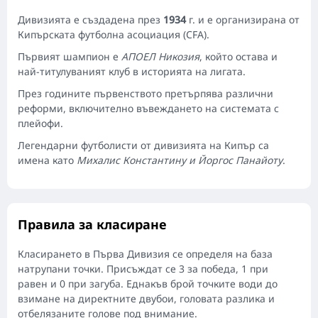
Дивизията е създадена през
1934
г. и е организирана от
Кипърската футболна асоциация (CFA).
Първият шампион е
АПОЕЛ Никозия
, който остава и
най-титулуваният клуб в историята на лигата.
През годините първенството претърпява различни
реформи, включително въвеждането на системата с
плейофи.
Легендарни футболисти от дивизията на Кипър са
имена като
Михалис Константину и Йоргос Панайоту
.
Правила за класиране
Класирането в Първа Дивизия се определя на база
натрупани точки. Присъждат се 3 за победа, 1 при
равен и 0 при загуба. Еднакъв брой точките води до
взимане на директните двубои, головата разлика и
отбелязаните голове под внимание.