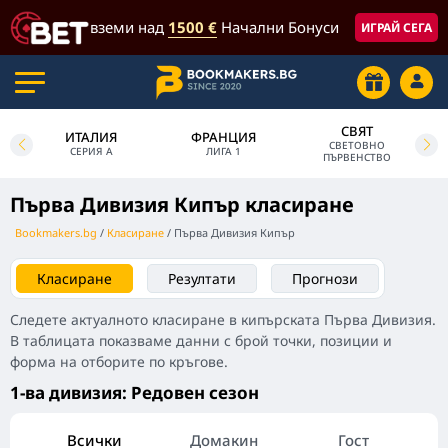
вземи над
1500 €
Начални Бонуси
ИГРАЙ СЕГА
СВЯТ
ИТАЛИЯ
ФРАНЦИЯ
СВЕТОВНО
СЕРИЯ А
ЛИГА 1
ПЪРВЕНСТВО
Първа Дивизия Кипър класиране
Bookmakers.bg
Класиране
Първа Дивизия Кипър
Класиране
Резултати
Прогнози
Следете актуалното класиране в кипърската Първа Дивизия.
В таблицата показваме данни с брой точки, позиции и
форма на отборите по кръгове.
1-ва дивизия: Редовен сезон
Всички
Домакин
Гост