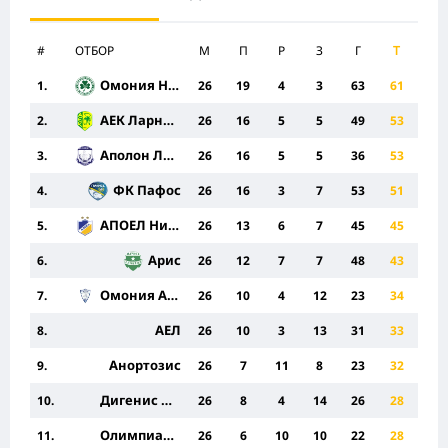
#
ОТБОР
M
П
Р
З
Г
Т
Омония Никозия
1.
26
19
4
3
63
61
АЕК Ларнака
2.
26
16
5
5
49
53
Аполон Лимасол
3.
26
16
5
5
36
53
ФК Пафос
4.
26
16
3
7
53
51
АПОЕЛ Никозия
5.
26
13
6
7
45
45
Арис
6.
26
12
7
7
48
43
Омония Арадипу
7.
26
10
4
12
23
34
АЕЛ
8.
26
10
3
13
31
33
Анортозис
9.
26
7
11
8
23
32
Дигенис Ипсонас
10.
26
8
4
14
26
28
Олимпиакос
11.
26
6
10
10
22
28