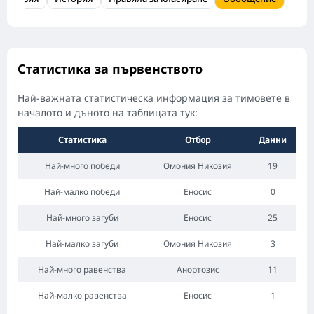
Статистика за първенството
Най-важната статистическа информация за тимовете в
началото и дъното на таблицата тук:
Статистика
Отбор
Данни
Най-много победи
Омония Никозия
19
Най-малко победи
Еносис
0
Най-много загуби
Еносис
25
Най-малко загуби
Омония Никозия
3
Най-много равенства
Анортозис
11
Най-малко равенства
Еносис
1