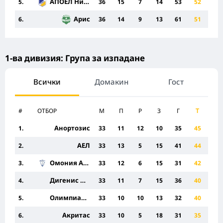
АПОЕЛ Никозия
5.
36
15
7
14
53
52
Арис
6.
36
14
9
13
61
51
1-ва дивизия: Група за изпадане
Всички
Домакин
Гост
#
ОТБОР
M
П
Р
З
Г
Т
Анортозис
1.
33
11
12
10
35
45
АЕЛ
2.
33
13
5
15
41
44
Омония Арадипу
3.
33
12
6
15
31
42
Дигенис Ипсонас
4.
33
11
7
15
36
40
Олимпиакос
5.
33
10
10
13
32
40
Акритас
6.
33
10
5
18
31
35