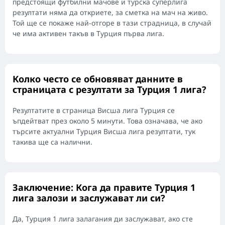
предстоящи футбилни мачове и турска суперлига
резултати няма да откриете, за сметка на мач на живо.
Той ще се покаже най-отгоре в тази страдница, в случай
че има активен такъв в Турция първа лига.
Колко често се обновяват данните в
страницата с резултати за Турция 1 лига?
Резултатите в страница Висша лига Турция се
ъпдейтват през около 5 минути. Това означава, че ако
търсите актуални Турция Висша лига резултати, тук
такива ще са налични.
Заключение: Кога да правите Турция 1
лига залози и заслужават ли си?
Да, Турция 1 лига залагания ди заслужават, ако сте