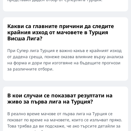
Какви са главните причини да следите
крайния изход от мачовете в Турция
Висша Лига?
При Супер лига Турция е важно какъв е крайният изход
от дадена среща, понеже оказва влияние върху анализа
на форма и дори при изготвяне на бъдещите прогнози
за различните отбори.
В кои случаи се показват резултати на
живо за първа лига на Турция?
В реално време мачове от първа лига на Турция се
покзват по време на мачовете, които се излъчват пряко.
Това трябва да ви подскаже, че ако търсите детайли за