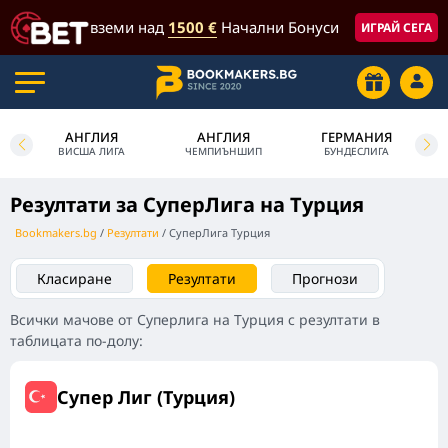
вземи над
1500 €
Начални Бонуси
ИГРАЙ СЕГА
АНГЛИЯ
АНГЛИЯ
ГЕРМАНИЯ
У
ВИСША ЛИГА
ЧЕМПИЪНШИП
БУНДЕСЛИГА
Резултати за СуперЛига на Турция
Bookmakers.bg
Резултати
СуперЛига Турция
Класиране
Резултати
Прогнози
Всички мачове от Суперлига на Турция с резултати в
таблицата по-долу:
Супер Лиг (Турция)