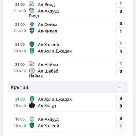
1
Ал-Рияд
21:00
Ал-Ахдууд
21
май
0
0
Ал Фейха
21:00
Ал-Хилал
21
май
1
1
Ал Халеей
21:00
Ал Ахли Джедах
20
май
4
1
Ал Найма
21:00
Ал Шабаб
20
май
0
Кръг 33
3
Ал Ахли Джедах
21:00
Ал Холуд
16
май
0
3
Ал-Ахдууд
19:05
Ал Халеей
16
май
1