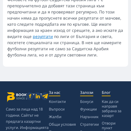
препоръчително да добавят тази страница към
предпочитани и да я проверяват регулярно. По този
начин няма да пропуснете всички резултати от мачове,
като следите подредбата им по кръгове. Ще имате
информация за краен изход от срещите, а ако искате да
видите още
резултати
по лиги от България и света,
посетете специалната ни страница. В нея ще намерите
футболни резултати не само за Саудитска Арабия
футболна лига, но и от други световни лиги.
За нас
Залози
Блог
Контакти
Бонуси
Как да си
направя
Само за лица над 18
Въпроси
Функции
забрана за
години. Сайтът не
хазарт
Жалби
Наръчник
предлага хазартни
Отвори
Общи условия
Стратегии
услуги. Информацията
пункт