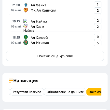
1
Ал Фейха
21:00
ФК Ал Кадисия
09
май
2
2
Ал Найма
19:15
Ал Хазм
09
май
2
0
Ал Халеей
18:55
Ал-Итифак
09
май
5
Покажи още кръгове
Навигация
изход
Резултати на живо
Обновяване на данните
Заключение