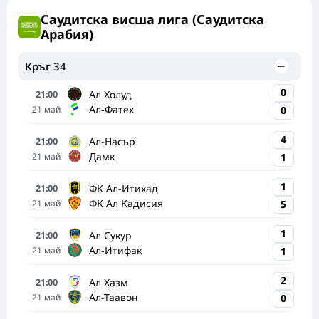
Саудитска висша лига (Саудитска
Арабия)
Кръг 34
0
Ал Холуд
21:00
Ал-Фатех
21
май
0
4
Ал-Насър
21:00
Дамк
21
май
1
1
ФК Ал-Итихад
21:00
ФК Ал Кадисия
21
май
5
1
Ал Сукур
21:00
Ал-Итифак
21
май
1
2
Ал Хазм
21:00
Ал-Таавон
21
май
0