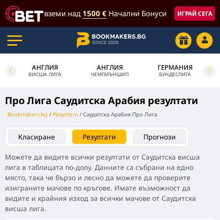
вземи над
1500 €
Начални Бонуси
ИГРАЙ СЕГА
АНГЛИЯ
АНГЛИЯ
ГЕРМАНИЯ
У
ВИСША ЛИГА
ЧЕМПИЪНШИП
БУНДЕСЛИГА
Про Лига Саудитска Арабия резултати
Bookmakers.bg
Резултати
Саудитска Арабия Про Лига
Класиране
Резултати
Прогнози
Можете да видите всички резултати от Саудитска висша
лига в таблицата по-долу. Данните са събрани на едно
място, така че бързо и лесно да можете да проверите
изиграните мачове по кръгове. Имате възможност да
видите и крайния изход за всички мачове от Саудитска
висша лига.