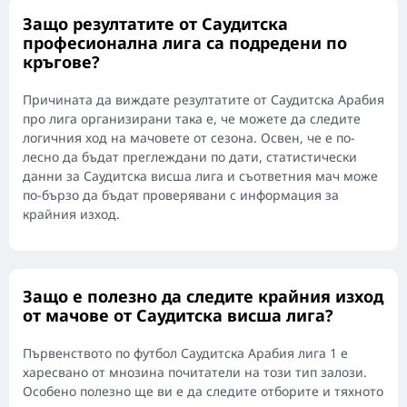
Защо резултатите от Саудитска
професионална лига са подредени по
кръгове?
Причината да виждате резултатите от Саудитска Арабия
про лига организирани така е, че можете да следите
логичния ход на мачовете от сезона. Освен, че е по-
лесно да бъдат преглеждани по дати, статистически
данни за Саудитска висша лига и съответния мач може
по-бързо да бъдат проверявани с информация за
крайния изход.
Защо е полезно да следите крайния изход
от мачове от Саудитска висша лига?
Първенството по футбол Саудитска Арабия лига 1 е
харесвано от мнозина почитатели на този тип залози.
Особено полезно ще ви е да следите отборите и тяхното