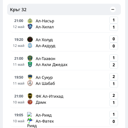
Кръг 32
1
Ал-Насър
21:00
Ал-Хилал
12
май
1
0
Ал Холуд
19:20
Ал-Ахдууд
12
май
0
1
Ал-Таавон
21:00
Ал Ахли Джедах
11
май
2
2
Ал Сукур
19:50
Ал Шабаб
11
май
1
2
ФК Ал-Итихад
21:00
Дамк
10
май
1
1
Ал-Рияд
19:05
Ал-Фатех
10
май
0