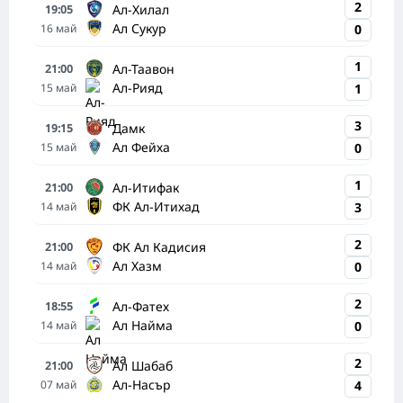
2
Ал-Хилал
19:05
Ал Сукур
16
май
0
1
Ал-Таавон
21:00
Ал-Рияд
15
май
1
3
Дамк
19:15
Ал Фейха
15
май
0
1
Ал-Итифак
21:00
ФК Ал-Итихад
14
май
3
2
ФК Ал Кадисия
21:00
Ал Хазм
14
май
0
2
Ал-Фатех
18:55
Ал Найма
14
май
0
2
Ал Шабаб
21:00
Ал-Насър
07
май
4