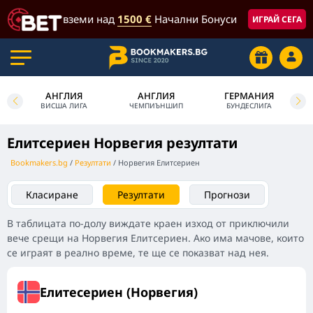
вземи над
1500 €
Начални Бонуси
ИГРАЙ СЕГА
АНГЛИЯ
АНГЛИЯ
ГЕРМАНИЯ
У
ВИСША ЛИГА
ЧЕМПИЪНШИП
БУНДЕСЛИГА
Елитсериен Норвегия резултати
Bookmakers.bg
Резултати
Норвегия Елитсериен
Класиране
Резултати
Прогнози
В таблицата по-долу виждате краен изход от приключили
вече срещи на Норвегия Елитсериен. Ако има мачове, които
се играят в реално време, те ще се показват над нея.
Елитесериен (Норвегия)