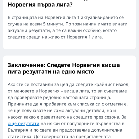
Норвегия първа лига?
В страницата на Норвегия лига 1 актуализирането се
случва на всеки 5 минути. По този начин имате винаги
актуални резултати, а те са важни особено, когато
следите срещи на живо от Норвегия 1 лига.
Заключение: Следете Норвегия висша
лига резултати на едно място
Ако сте си поставили за цел да следите крайният изход
от мачовете в Норвегия – висша лига, то ви съветваме
да проверявате редовно настоящата страница.
Причините да я прибавите към списъка си с отметки е,
че ще получавате не само актуални детайли, но и
насоки какво е развитието на срещите през сезона. За
още резултати
на някои от популярните първенства в
България и по света ви предоставяме допълнителна
статистика. Достоверността на предоставената