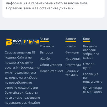
информация е гарантирана както за висша лига
Норвегия, така и за останалите дивизии.
За нас
Залози
Блог
Контакти
Бонуси
Как да си
направя
Само за лица над 18
Въпроси
Функции
забрана за
години. Сайтът не
хазарт
Жалби
Наръчник
предлага хазартни
Отвори
Общи условия
Стратегии
услуги. Информацията
пункт
Поверителност
Речник с
тук е предназначена
Еволюция
термини
да подпомага избора
на
индустрията
на потребителите
относно лицензирани
Букмейкъри
от миналото
букмейкъри. Хазартът
носи риск от развиване
на зависимост. Играйте