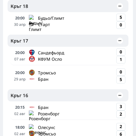
Кръг 18
5
Будьо/Глимт
20:00
Старт
30
апр
0
Кръг 17
0
Сандефьорд
20:00
КФУМ Осло
07
авг
1
0
Тромсьо
20:00
Бран
29
апр
5
Кръг 16
3
Бран
20:15
Розенборг
02
авг
2
2
Олесунс
18:00
Тромсьо
02
авг
6