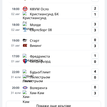
2
КФУМ Осло
18:00
Кристиансунд БК
02
авг
1
3
Молде
18:00
Сарпсборг 08
02
авг
3
0
Старт
19:00
Викинг
01
авг
3
1
Фредрикста
17:00
Сандефьорд
01
авг
0
4
Будьо/Глимт
22:00
Лилестрьом
31
юли
0
0
Волеренга
20:00
Хам-Кам
31
юли
3
Покажи още кръгове