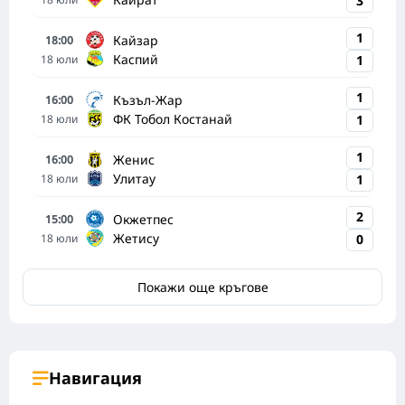
3
1
Кайзар
18:00
Каспий
18
юли
1
1
Къзъл-Жар
16:00
ФК Тобол Костанай
18
юли
1
1
Женис
16:00
Улитау
18
юли
1
2
Окжетпес
15:00
Жетису
18
юли
0
Покажи още кръгове
Навигация