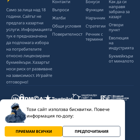
Контакти
Бонуси
Как да си
направя
Само за лица над 18
Въпроси
Функции
забрана за
години. Сайтът не
хазарт
Жалби
Наръчник
предлага хазартни
Отвори
Общи условия
Стратегии
услуги. Информацията
пункт
Поверителност
Речник с
тук е предназначена
Еволюция
термини
да подпомага избора
на
индустрията
на потребителите
относно лицензирани
Букмейкъри
от миналото
букмейкъри. Хазартът
носи риск от развиване
на зависимост. Играйте
отговорно!
Този сайт използва бисквитки. Повече
информация по-долу:
2020 - 2026 Bookmakers.bg - Всички права запазени.
ПРИЕМАМ ВСИЧКИ
ПРЕДПОЧИТАНИЯ