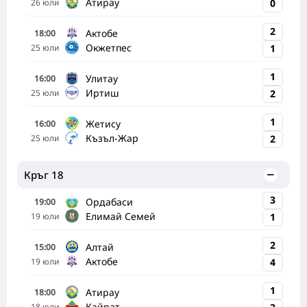
Атирау
26
юли
0
2
Актобе
18:00
Окжетпес
25
юли
1
1
Улитау
16:00
Иртиш
25
юли
2
1
Жетису
16:00
Къзъл-Жар
25
юли
2
Кръг 18
3
Ордабаси
19:00
Елимай Семей
19
юли
1
2
Алтай
15:00
Актобе
19
юли
4
1
Атирау
18:00
Кайрат
18
юли