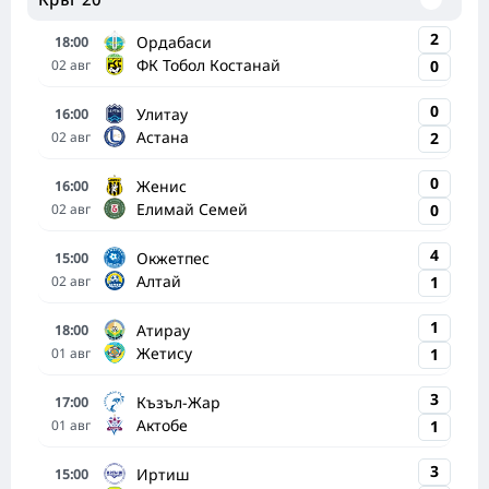
2
Ордабаси
18:00
ФК Тобол Костанай
02
авг
0
0
Улитау
16:00
Астана
02
авг
2
0
Женис
16:00
Елимай Семей
02
авг
0
4
Окжетпес
15:00
Алтай
02
авг
1
1
Атирау
18:00
Жетису
01
авг
1
3
Къзъл-Жар
17:00
Актобе
01
авг
1
3
Иртиш
15:00