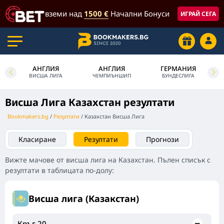
вземи над
1500 €
Начални Бонуси
ИГРАЙ СЕГА
АНГЛИЯ
АНГЛИЯ
ГЕРМАНИЯ
У
ВИСША ЛИГА
ЧЕМПИЪНШИП
БУНДЕСЛИГА
Висша Лига Казахстан резултати
Bookmakers.bg
Резултати
Казахстан Висша Лига
Класиране
Резултати
Прогнози
Вижте мачове от висша лига на Казахстан. Пълен списък с
резултати в таблицата по-долу:
Висша лига (Казакстан)
Кръг 20