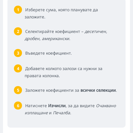
Изберете сума, която планувате да
заложите.
Селектирайте коефициент –
десетичен,
дробен, американски
.
Въведете коефициент.
Добавете колкото залози са нужни за
правата колонка.
Заложете коефициенти за
всички селекции
.
Натиснете
Изчисли
, за да видите
Очаквано
изплащане
и
Печалба
.