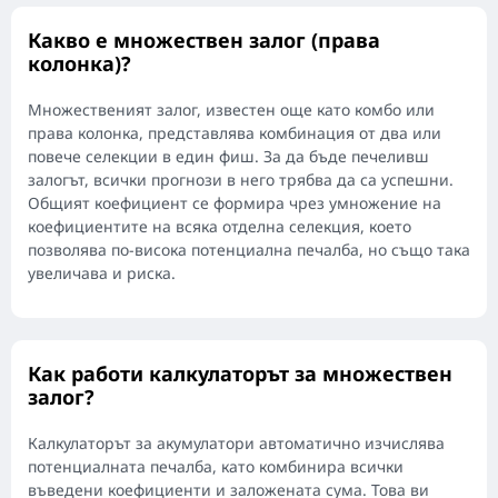
Какво е множествен залог (права
колонка)?
Множественият залог, известен още като комбо или
права колонка, представлява комбинация от два или
повече селекции в един фиш. За да бъде печеливш
залогът, всички прогнози в него трябва да са успешни.
Общият коефициент се формира чрез умножение на
коефициентите на всяка отделна селекция, което
позволява по-висока потенциална печалба, но също така
увеличава и риска.
Как работи калкулаторът за множествен
залог?
Калкулаторът за акумулатори автоматично изчислява
потенциалната печалба, като комбинира всички
въведени коефициенти и заложената сума. Това ви