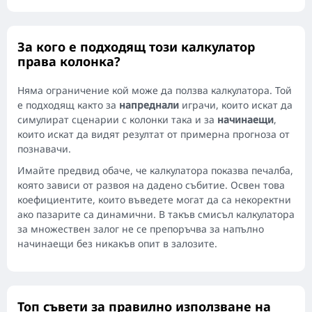
За кого е подходящ този калкулатор
права колонка?
Няма ограничение кой може да ползва калкулатора. Той
е подходящ както за
напреднали
играчи, които искат да
симулират сценарии с колонки така и за
начинаещи
,
които искат да видят резултат от примерна прогноза от
познавачи.
Имайте предвид обаче, че калкулатора показва печалба,
която зависи от развоя на дадено събитие. Освен това
коефициентите, които въведете могат да са некоректни
ако пазарите са динамични. В такъв смисъл калкулатора
за множествен залог не се препоръчва за напълно
начинаещи без никакъв опит в залозите.
Топ съвети за правилно използване на