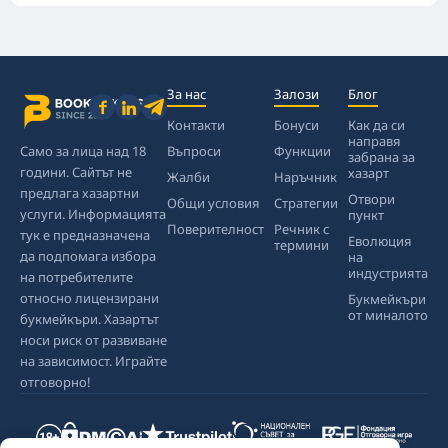
За нас
Залози
Блог
Контакти
Бонуси
Как да си
направя
Само за лица над 18
Въпроси
Функции
забрана за
години. Сайтът не
хазарт
Жалби
Наръчник
предлага хазартни
Отвори
Общи условия
Стратегии
услуги. Информацията
пункт
Поверителност
Речник с
тук е предназначена
Еволюция
термини
да подпомага избора
на
индустрията
на потребителите
относно лицензирани
Букмейкъри
от миналото
букмейкъри. Хазартът
носи риск от развиване
на зависимост. Играйте
отговорно!