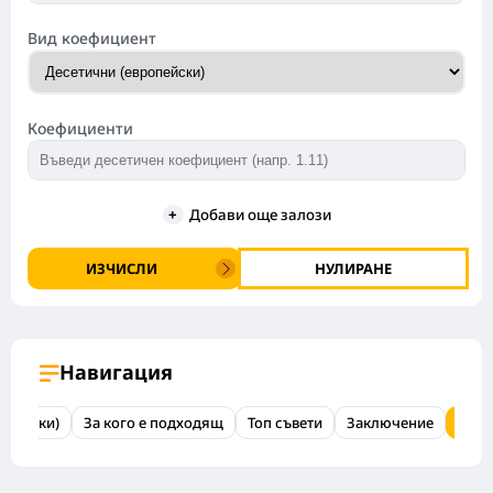
Вид коефициент
Коефициенти
+
Добави още залози
ИЗЧИСЛИ
НУЛИРАНЕ
Навигация
(стъпки)
За кого е подходящ
Топ съвети
Заключение
ЧЗВ