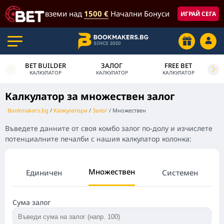
вземи над
1500 €
Начални Бонуси
ИГРАЙ СЕГА
BET BUILDER
ЗАЛОГ
FREE BET
КАЛКУЛАТОР
КАЛКУЛАТОР
КАЛКУЛАТОР
Калкулатор за множествен залог
Bookmakers.bg
Калкулатори
Залог
Множествен
Въведете данните от своя комбо залог по-долу и изчислете
потенциалните печалби с нашия калкулатор колонка:
Множествен
Единичен
Системен
Сума залог