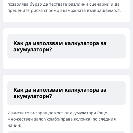
позволява бързо да тествате различни сценарии и да
прецените риска спрямо възможната възвращаемост.
Как да използвам калкулатора за
акумулатори?
Как да използвам калкулатора за
акумулатори?
Изчислете възвращаемост от акумулатори (още
множествен залог/комбо/права колонка) по следния
начин: