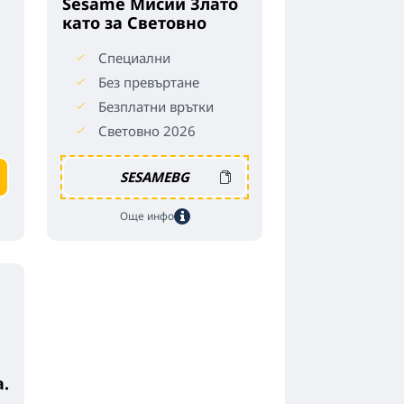
Sesame Мисии Злато
като за Световно
Специални
Без превъртане
Безплатни врътки
Световно 2026
SESAMEBG
Още инфо
а.