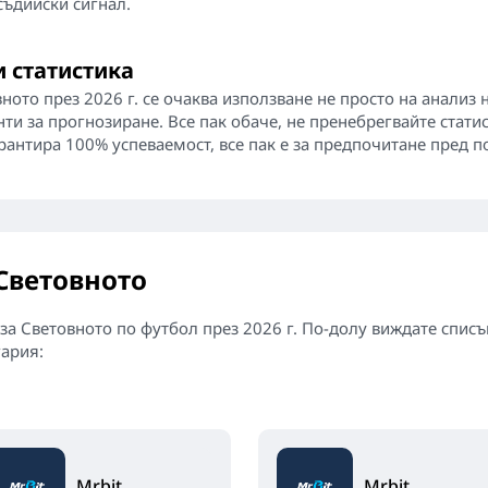
ъдийски сигнал.
и статистика
ното през 2026 г. се очаква използване не просто на анализ н
нти за прогнозиране. Все пак обаче, не пренебрегвайте стати
рантира 100% успеваемост, все пак е за предпочитане пред п
Световното
за Световното по футбол през 2026 г. По-долу виждате списъ
гария:
Mrbit
Mrbit