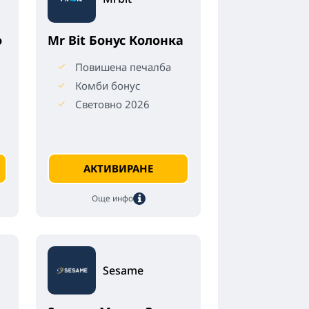
о
Mr Bit Бонус Колонка
Повишена печалба
Комби бонус
Световно 2026
АКТИВИРАНЕ
Още инфо
Sesame