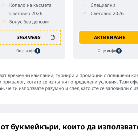
Колело на късмета
Специални
Световно 2026
Световно 2026
Бонус без депозит
SESAMEBG
АКТИВИРАНЕ
Още инфо
Още инфо
яват временни кампании, турнири и промоции с повишени ко
 при залог, когато се изпълнят определени условия. Тези оф
й, че ги използвате разумно и след като сте се запознали с
от букмейкъри, които да използват