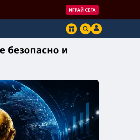
ИГРАЙ СЕГА
е безопасно и