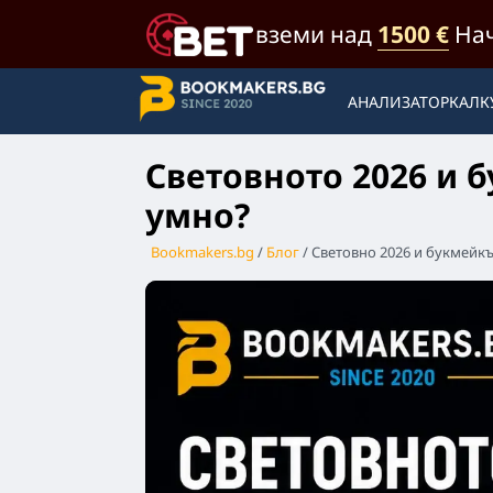
вземи над
1500 €
Нач
АНАЛИЗАТОР
КАЛК
Световното 2026 и 
умно?
Bookmakers.bg
Блог
Световно 2026 и букмейкъ