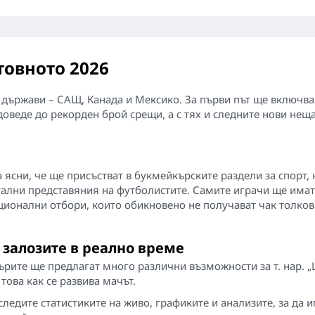
товното 2026
3 държави – САЩ, Канада и Мексико. За първи път ще включв
оведе до рекорден брой срещи, а с тях и следните нови неща
 ясни, че ще присъстват в букмейкърските раздели за спорт,
уални представяния на футболистите. Самите играчи ще имат
ионални отбори, които обикновено не получават чак толко
 залозите в реално време
ите ще предлагат много различни възможности за т. нар. „Li
ова как се развива мачът.
следите статистиките на живо, графиките и анализите, за да 