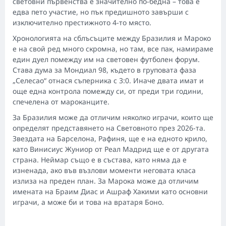
световни първенства е значително по-бедна – това е
едва пето участие, но пък предишното завърши с
изключително престижното 4-то място.
Хронологията на сблъсъците между Бразилия и Мароко
е на свой ред много скромна, но там, все пак, намираме
един дуел помежду им на световен футболен форум.
Става дума за Мондиал 98, където в груповата фаза
„Селесао“ отнася съперника с 3:0. Иначе двата имат и
още една контрола помежду си, от преди три години,
спечелена от мароканците.
За Бразилия може да отличим няколко играчи, които ще
определят представянето на Световното през 2026-та.
Звездата на Барселона, Рафиня, ще е на едното крило,
като Винисиус Жуниор от Реал Мадрид ще е от другата
страна. Неймар също е в състава, като няма да е
изненада, ако във възлови моменти неговата класа
излиза на преден план. За Марока може да отличим
имената на Браим Диас и Ашраф Хакими като основни
играчи, а може би и това на вратаря Боно.