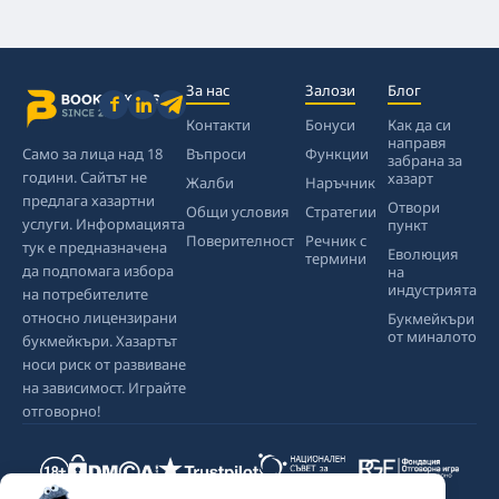
За нас
Залози
Блог
Контакти
Бонуси
Как да си
направя
Само за лица над 18
Въпроси
Функции
забрана за
години. Сайтът не
хазарт
Жалби
Наръчник
предлага хазартни
Отвори
Общи условия
Стратегии
услуги. Информацията
пункт
Поверителност
Речник с
тук е предназначена
Еволюция
термини
да подпомага избора
на
индустрията
на потребителите
относно лицензирани
Букмейкъри
от миналото
букмейкъри. Хазартът
носи риск от развиване
на зависимост. Играйте
отговорно!