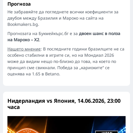
Прогноза
Не забравяйте да погледнете всички коефициенти за
двубоя между Бразилия и Мароко на сайта на
Bookmakers.bg.
Прогнозата на Букмейкърс.бг е за
двоен шанс в полза
на Мароко – Х2
.
Нашето мнение
: В последните години бразилците не са
особено стабилни в игрите си, но на Мондиал 2026
може да видим нещо по-близко до това, на което по
принцип сме свикнали. Победа за „кариоките“ се
оценява на 1.65 в Betano.
Нидерландия vs Япония, 14.06.2026, 23:00
часа