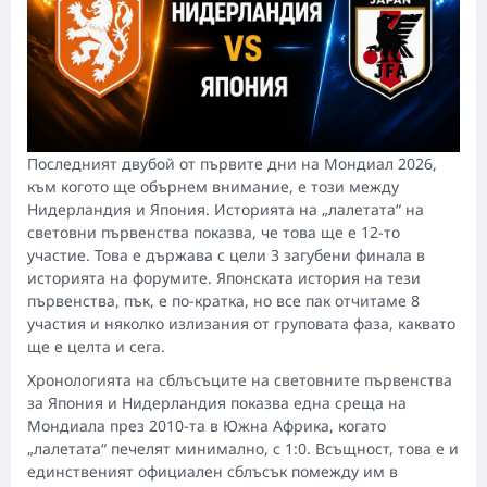
Последният двубой от първите дни на Мондиал 2026,
към когото ще обърнем внимание, е този между
Нидерландия и Япония. Историята на „лалетата“ на
световни първенства показва, че това ще е 12-то
участие. Това е държава с цели 3 загубени финала в
историята на форумите. Японската история на тези
първенства, пък, е по-кратка, но все пак отчитаме 8
участия и няколко излизания от груповата фаза, каквато
ще е целта и сега.
Хронологията на сблъсъците на световните първенства
за Япония и Нидерландия показва една среща на
Мондиала през 2010-та в Южна Африка, когато
„лалетата“ печелят минимално, с 1:0. Всъщност, това е и
единственият официален сблъсък помежду им в