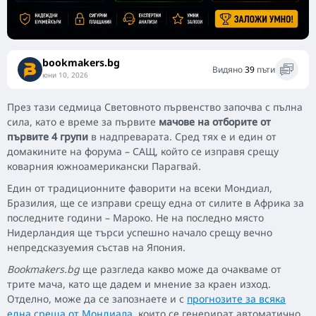
bookmakers.bg
Видяно
39
пъти
юни 10, 2026
През тази седмица Световното първенство започва с пълна
сила, като е време за първите
мачове на отборите от
първите 4 групи
в надпреварата. Сред тях е и един от
домакините на форума – САЩ, който се изправя срещу
коварния южноамерикански Парагвай.
Един от традиционните фаворити на всеки Мондиал,
Бразилия, ще се изправи срещу една от силите в Африка за
последните години – Мароко. Не на последно място
Нидерландия ще търси успешно начало срещу вечно
непредсказуемия състав на Япония.
Bookmakers.bg
ще разгледа какво може да очакваме от
трите мача, като ще дадем и мнение за краен изход.
Отделно, може да се запознаете и с
прогнозите за всяка
една среща от Мондиала
, които се генерират автоматично