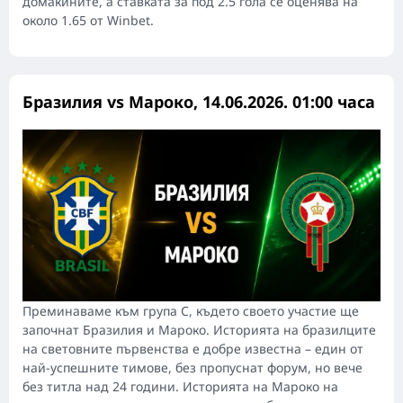
домакините, а ставката за под 2.5 гола се оценява на
около 1.65 от Winbet.
Бразилия vs Мароко, 14.06.2026. 01:00 часа
Преминаваме към група C, където своето участие ще
започнат Бразилия и Мароко. Историята на бразилците
на световните първенства е добре известна – един от
най-успешните тимове, без пропуснат форум, но вече
без титла над 24 години. Историята на Мароко на