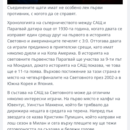
Съединените щати имат не особено лек първи
противник, с когото да се справят.
Хронологията на съперничеството между САЩ и
Парагвай датира още от 1930-та година, когато двата се
изправят един срещу друг на първото в историята
Световно и американците печелят с 3:0. Оттогава двата
са играли предимно в приятелски срещи, като имат
няколко дуели и на Копа Америка. В историята на
световните първенства Парагвай ще участва за 9-ти път
на Мондиал, докато историята на САЩ показва, че това
ще е 11-та поява. Върхово постижение за тази страна е
място на четвъртфиналите на Световното през 2002-а в
Южна Корея и Япония.
В състава на САЩ за Световното може да отличим
няколко интересни играчи. На първо място е халфът на
Ювентус, Уинстън Маккени, който би трябвало да
дирижира нещата в средата на терена. Напред пък
звездата се казва Кристиян Пулишич, който направи не
лош сезон в Милан и сега върху плещите му ще тежи
отговорността да създава и бележи голове.