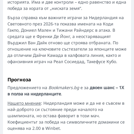
историята. Има и две контроли – едно равенство и една
победа за хората от „ниската земя“.
Бърза справка към важните играчи за Нидерландия на
Световното през 2026-та показва имената на Коди
Гакпо, Дониел Мален и Тижани Райндерс в атака. В
средата ще е Френки Де Йонг, а неостаряващият
Върджил Ван Дайк отново ще строява отбраната. По
отношение на ключовите състезатели за японците може
да отличим Дайчи Камада в халфовата линия, както и
офанзивния играч на Реал Сосиедад, Такефусе Кубо.
Прогноза
Предложението на
Bookmakers.bg
е за
двоен шанс – 1Х
в полза на нидерланците
.
Нашето мнение
: Нидерландия може и да не е съвсем в
най-доброто си състояние преди началото на
шампионата, но остава фаворит в този мач.
Коефициентът за победа на символичните домакини се
оценява на 2.00 в Winbet.