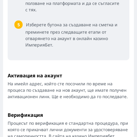
ползване на платформата и да се съгласите
с тях.
Изберете бутона за създаване на сметка и
преминете през следващите етапи от
отварянето на акаунт в онлайн казино
ИмперияБет.
Активация на акаунт
На имейл адрес, който сте посочили по време на
процеса по създаване на нов акаунт, ще имате получен
активационен линк. Ще е необходимо да го последвате.
Верификация
Процесът по верификация е стандартна процедура, при
която се прикачват лични документи за удостоверяване
на самоличността. В сайта на казино Империябет