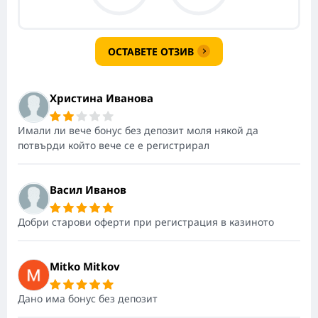
ОСТАВЕТЕ ОТЗИВ
Христина Иванова
Имали ли вече бонус без депозит моля някой да
потвърди който вече се е регистрирал
Васил Иванов
Добри старови оферти при регистрация в казиното
Mitko Mitkov
Дано има бонус без депозит