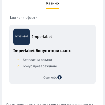
Казино
1
активни оферти
Imperiabet
Imperiabet бонус втори шанс
Безплатни врътки
Бонус презареждане
Още инфо
Хазартният оператор има още какво да предложи на