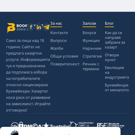
За нас
Залози
Блог
Контакти
Бонуси
Как да си
направя
Само за лица над 18
Въпроси
Функции
забрана за
години. Сайтът не
хазарт
Жалби
Наръчник
предлага хазартни
Отвори
Общи условия
Стратегии
услуги. Информацията
пункт
Поверителност
Речник с
тук е предназначена
Еволюция
термини
да подпомага избора
на
индустрията
на потребителите
относно лицензирани
Букмейкъри
от миналото
букмейкъри. Хазартът
носи риск от развиване
на зависимост. Играйте
отговорно!