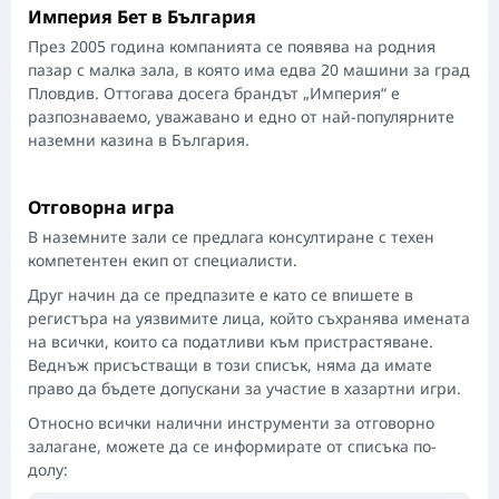
Империя Бет в България
През 2005 година компанията се появява на родния
пазар с малка зала, в която има едва 20 машини за град
Пловдив. Оттогава досега брандът „Империя“ е
разпознаваемо, уважавано и едно от най-популярните
наземни казина в България.
Отговорна игра
В наземните зали се предлага консултиране с техен
компетентен екип от специалисти.
Друг начин да се предпазите е като се впишете в
регистъра на уязвимите лица, който съхранява имената
на всички, които са податливи към пристрастяване.
Веднъж присъстващи в този списък, няма да имате
право да бъдете допускани за участие в хазартни игри.
Относно всички налични инструменти за отговорно
залагане, можете да се информирате от списъка по-
долу: