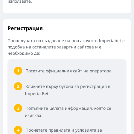
използвате.
Регистрация
Процедурата по създаване на нов акаунт в Imperiabet е
подобна на останалите хазартни сайтове и е
необходимо да:
Посетите официалния сайт на оператора.
Кликнете върху бутона за регистрация в
Imperia Bet.
Попълните цялата информация, която се
изисква.
Прочетете правилата и условията за