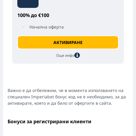
100% до €100
Начална оферта
АКТИВИРАНЕ
Още инфо
Важно е да отбележим, че в момента използването на
специален Imperiabet бонус код не е необходимо, за да
активирате, която и да било от офертите в сайта.
Бонуси за регистрирани клиенти