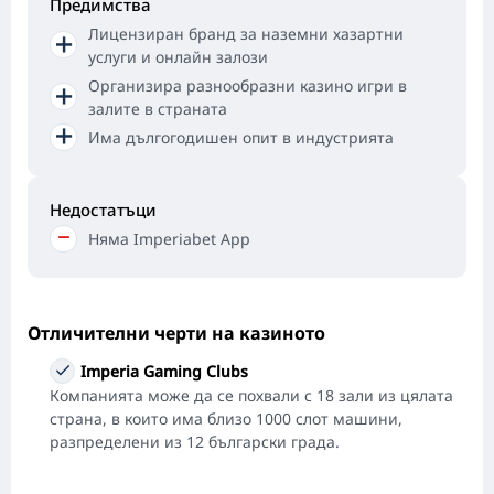
Предимства
Лицензиран бранд за наземни хазартни
услуги и онлайн залози
Организира разнообразни казино игри в
залите в страната
Има дългогодишен опит в индустрията
Недостатъци
Няма Imperiabet App
Отличителни черти на казиното
Imperia Gaming Clubs
Компанията може да се похвали с 18 зали из цялата
страна, в които има близо 1000 слот машини,
разпределени из 12 български града.