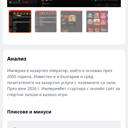
Анализ
Империя е хазартен оператор, който е основан през
2005 година. Известен е в България и сред
почитателите на хазартни услуги с наземните си зали.
През юни 2026 г. Империябет стартира с онлайн сайт за
спортни залози и казино игри.
Плюсове и минуси