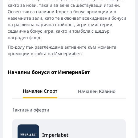
както за нови, така и за вече съществуващи играчи.
Освен тях са налични Imperia бонус промоции и в
наземните зали, като те включват всекидневни бонуси
на различна парична стойност, игри с мистерии,
седмична бонус игра, както и томбола с щедър
награден фонд.
По-долу пък разглеждаме активните към момента
промоции в сайта на Империябет:
Начални бонуси от ИмперияБет
Начален Спорт
Начален Казино
1
активни оферти
Imperiabet