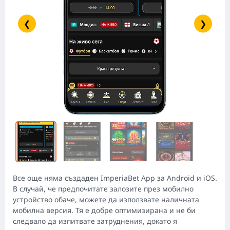
❮
❯
Все още няма създаден ImperiaBet App за Android и iOS.
В случай, че предпочитате залозите през мобилно
устройство обаче, можете да използвате наличната
мобилна версия. Тя е добре оптимизирана и не би
следвало да изпитвате затруднения, докато я