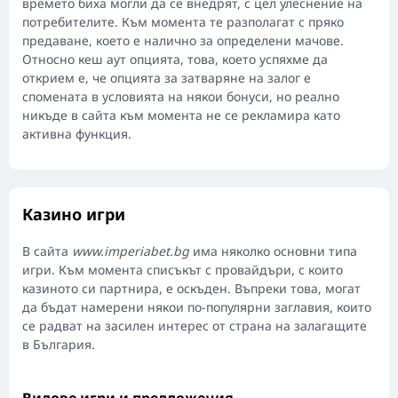
времето биха могли да се внедрят, с цел улеснение на
потребителите. Към момента те разполагат с пряко
предаване, което е налично за определени мачове.
Относно кеш аут опцията, това, което успяхме да
открием е, че опцията за затваряне на залог е
спомената в условията на някои бонуси, но реално
никъде в сайта към момента не се рекламира като
активна функция.
Казино игри
В сайта
www.imperiabet.bg
има няколко основни типа
игри. Към момента списъкът с провайдъри, с които
казиното си партнира, е оскъден. Въпреки това, могат
да бъдат намерени някои по-популярни заглавия, които
се радват на засилен интерес от страна на залагащите
в България.
Видове игри и предложения