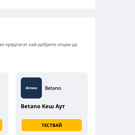
зи предлагат най-добрите опции да
Betano
Betano Кеш Аут
ТЕСТВАЙ