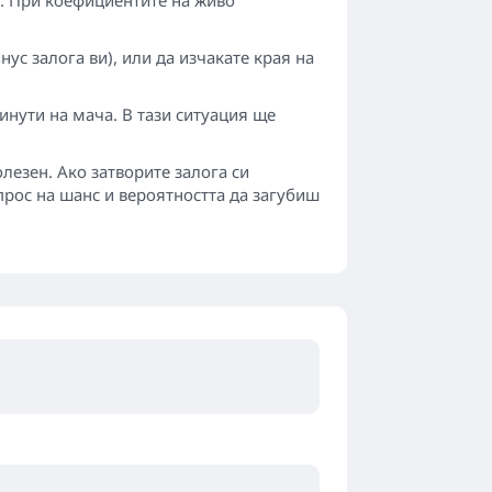
я. При коефициентите на живо
ус залога ви), или да изчакате края на
инути на мача. В тази ситуация ще
лезен. Ако затворите залога си
ъпрос на шанс и вероятността да загубиш