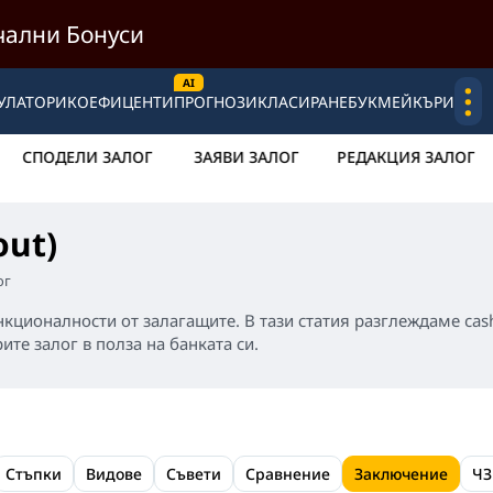
ални Бонуси
.
.
.
УЛАТОРИ
КОЕФИЦЕНТИ
ПРОГНОЗИ
КЛАСИРАНЕ
БУКМЕЙКЪРИ
СПОДЕЛИ ЗАЛОГ
ЗАЯВИ ЗАЛОГ
РЕДАКЦИЯ ЗАЛОГ
out)
ог
ункционалности от залагащите. В тази статия разглеждаме ca
ите залог в полза на банката си.
Стъпки
Видове
Съвети
Сравнение
Заключение
ЧЗ