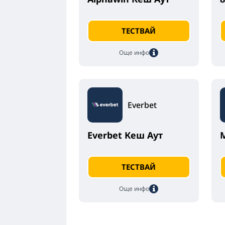
ТЕСТВАЙ
Още инфо
Everbet
Everbet Кеш Аут
M
ТЕСТВАЙ
Още инфо