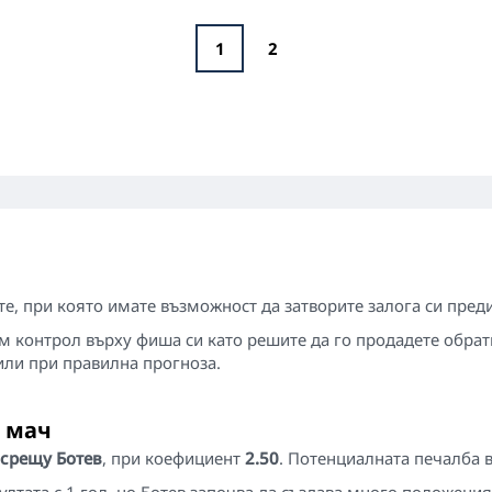
1
2
те, при която имате възможност да затворите залога си пред
м контрол върху фиша си като решите да го продадете обрат
или при правилна прогноза.
н мач
срещу Ботев
, при коефициент
2.50
. Потенциалната печалба в