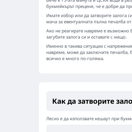
Вече е 75-ата минута и ЦСКА води в ре
букмейкърът преценя, че е добре да пр
Имате избор или да затворите залога си
мача за евентуалната пълна печалба от
Ако не реагирате навреме е възможно Б
загубите залога си и оставате с нищо.
Именно в такива ситуации с напрежение
навреме, може да заключите печалба, би
всичко е много по-голяма.
Как да затворите зало
Лесно е да използвате кешаут при букм