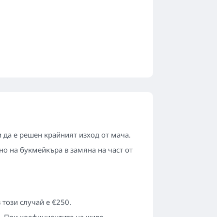
и да е решен крайният изход от мача.
но на букмейкъра в замяна на част от
 този случай е €250.