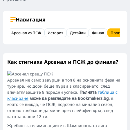
Навигация
Арсенал vs ПСЖ
История
Детайли
Финал
Прогноза
Как стигнаха Арсенал и ПСЖ до финала?
Арсенал не само завърши в топ 8 на основната фаза на
турнира, но дори беше първи в класирането, след
впечатляващите 8 поредни успеха.
Пълната
таблица с
класиране
може да разгледате на Bookmakers.bg
, в
която се вижда, че ПСЖ, подобно на миналия сезон,
отново трябваше да мине през плейофен кръг, след
като завърши 12-ти.
Жребият за елиминациите в Шампионската лига