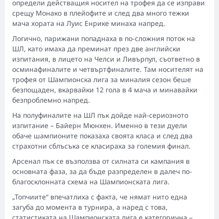
определи действащия носител на трофея да се изправи
срещу Монако в плейофите и след два много тежки
мача хората на Луис Енрике минаха напред.
Логично, парижани попаднаха в по-сложния поток на
ШЛ, като имаха да преминат през две английски
изпитания, в лицето на Челси и Ливърпул, съответно в
осминафиналите и четвъртфиналите. Там носителят на
трофея от Шампионска лига за миналия сезон беше
безпощаден, вкарвайки 12 гола в 4 мача и минавайки
безпроблемно напред.
На полуфиналите на ШЛ пък дойде най-сериозното
изпитание – Байерн Мюнхен. Именно в тези дуели
обаче шампионите показаха своята класа и след два
страхотни сблъсъка се класираха за големия финал.
Арсенал пък се възползва от силната си кампания в
основната фаза, за да бъде разпределен в далеч по-
благосклонната схема на Шампионската лига.
„Топчиите“ впечатлиха с факта, че нямат нито една
загуба до момента в турнира, а наред с това,
статистиката на Шампионската лига е категорична –