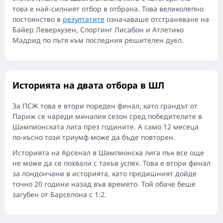
това е най-силният отбор в отбрана. Това великолепно
постоянство в
резултатите
означаваше отстраняване на
Байер Леверкузен, Спортинг Лисабон и Атлетико
Мадрид по пътя към последния решителен дуел.
Историята на двата отбора в ШЛ
За ПСЖ това е втори пореден финал, като грандът от
Париж се нареди миналия сезон сред победителите в
Шампионската лига през годините. А само 12 месеца
по-късно този триумф може да бъде повторен.
Историята на Арсенал в Шампионска лига пък все още
не може да се похвали с такъв успех. Това е втори финал
за лондончани в историята, като предишният дойде
точно 20 години назад във времето. Той обаче беше
загубен от Барселона с 1:2.