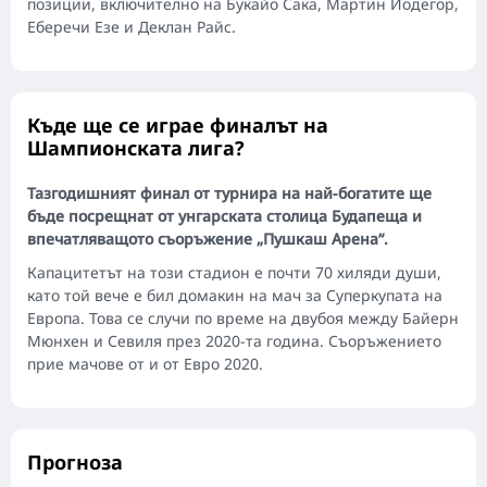
позиции, включително на Букайо Сака, Мартин Йодегор,
Еберечи Езе и Деклан Райс.
Къде ще се играе финалът на
Шампионската лига?
Тазгодишният финал от турнира на най-богатите ще
бъде посрещнат от унгарската столица Будапеща и
впечатляващото съоръжение „Пушкаш Арена“.
Капацитетът на този стадион е почти 70 хиляди души,
като той вече е бил домакин на мач за Суперкупата на
Европа. Това се случи по време на двубоя между Байерн
Мюнхен и Севиля през 2020-та година. Съоръжението
прие мачове от и от Евро 2020.
Прогноза