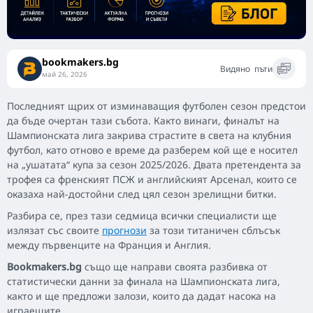
bookmakers.bg
Видяно
пъти
май 26, 2026
Последният щрих от изминаващия футболен сезон предстои
да бъде очертан тази събота. Както винаги, финалът на
Шампионската лига закрива страстите в света на клубния
футбол, като отново е време да разберем кой ще е носител
на „ушатата“ купа за сезон 2025/2026. Двата претендента за
трофея са френският ПСЖ и английският Арсенал, които се
оказаха най-достойни след цял сезон зрелищни битки.
Разбира се, през тази седмица всички специалисти ще
излязат със своите
прогнози
за този титаничен сблъсък
между първенците на Франция и Англия.
Bookmakers.bg
също ще направи своята разбивка от
статистически данни за финала на Шампионската лига,
както и ще предложи залози, които да дадат насока на
играещите.