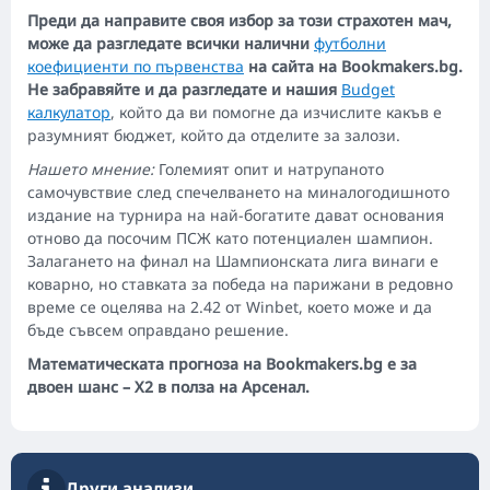
Преди да направите своя избор за този страхотен мач,
може да разгледате всички налични
футболни
коефициенти по първенства
на сайта на Bookmakers.bg.
Не забравяйте и да разгледате и нашия
Budget
калкулатор
, който да ви помогне да изчислите какъв е
разумният бюджет, който да отделите за залози.
Нашето мнение:
Големият опит и натрупаното
самочувствие след спечелването на миналогодишното
издание на турнира на най-богатите дават основания
отново да посочим ПСЖ като потенциален шампион.
Залагането на финал на Шампионската лига винаги е
коварно, но ставката за победа на парижани в редовно
време се оцелява на 2.42 от Winbet, което може и да
бъде съвсем оправдано решение.
Математическата прогноза на Bookmakers.bg е за
двоен шанс – Х2 в полза на Арсенал.
Други анализи