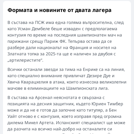
Формата и новините от двата лагера
В състава на ПСЖ има една голяма въпросителна, след
като Усман Дембеле беше изваден с предполагаема
контузия по време на последния шампионатен мач на
парижани срещу Париж ФК. Тепърва остава да се
разбере дали националът на Франция и носител на
Златната топка за 2025-та ще е наличен за двубоя с
„артилеристите“.
Всички останали звезди за тима на Енрике са на линия,
като специално внимание привличат Дезире Дуе и
Хвича Кварацхелия в атака, които изнесоха великолепни
мачове в елиминациите на Шампионската лига.
В състава на Арсенал неяснотата е свързана с
позицията на десния защитник, където Юриен Тимбер
може и да не е готов да започне като титуляр, а Бен
Уайт отново е с контузия, което изправя пред огромна
дилема Микел Артета. Испанският специалист ще може
да разчита на всичко най-добро на останалите си