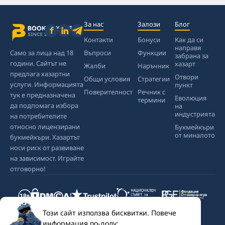
За нас
Залози
Блог
Контакти
Бонуси
Как да си
направя
Само за лица над 18
Въпроси
Функции
забрана за
години. Сайтът не
хазарт
Жалби
Наръчник
предлага хазартни
Отвори
Общи условия
Стратегии
услуги. Информацията
пункт
Поверителност
Речник с
тук е предназначена
Еволюция
термини
да подпомага избора
на
индустрията
на потребителите
относно лицензирани
Букмейкъри
от миналото
букмейкъри. Хазартът
носи риск от развиване
на зависимост. Играйте
отговорно!
Този сайт използва бисквитки. Повече
информация по-долу: