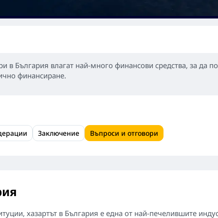
и в България влагат най-много финансови средства, за да по
лично финансиране.
дерации
Заключение
Въпроси и отговори
рия
итуции, хазартът в България е една от най-печелившите инду