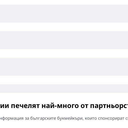
ии печелят най-много от партньорс
нформация за българските букмейкъри, които спонсорират сп