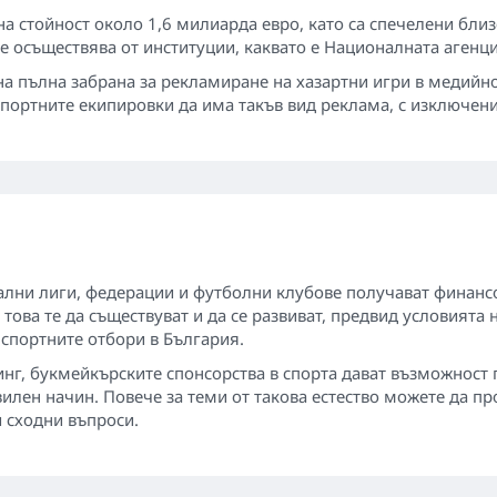
на стойност около 1,6 милиарда евро, като са спечелени близ
се осъществява от институции, каквато е Националната агенц
а пълна забрана за рекламиране на хазартни игри в медийно
ортните екипировки да има такъв вид реклама, с изключение
ални лиги, федерации и футболни клубове получават финан
а това те да съществуват и да се развиват, предвид условият
 спортните отбори в България.
нг, букмейкърските спонсорства в спорта дават възможност г
вилен начин. Повече за теми от такова естество можете да п
и сходни въпроси.