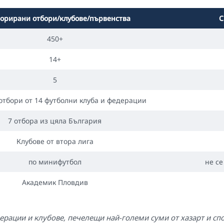
орирани отбори/клубове/първенства
С
450+
14+
5
отбори от 14 футболни клуба и федерации
7 отбора из цяла България
Клубове от втора лига
по минифутбол
не с
Академик Пловдив
ерации и клубове, печелещи най-големи суми от хазарт и сп