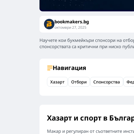
bookmakers.bg
октомври 27, 2025
Научете кои букмейкъри спонсори на отбор
спонсорствата са критични при ниско пуб
Навигация
Хазарт
Отбори
Спонсорства
Фе
Хазарт и спорт в Бълга
Макар и регулиран от съответните инст