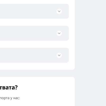
твата?
орта у нас: