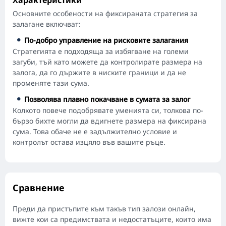
Основните особености на фиксираната стратегия за
залагане включват:
По-добро управление на рисковите залагания
Стратегията е подходяща за избягване на големи
загуби, тъй като можете да контролирате размера на
залога, да го държите в ниските граници и да не
променяте тази сума.
Позволява плавно покачване в сумата за залог
Колкото повече подобрявате уменията си, толкова по-
бързо бихте могли да вдигнете размера на фиксирана
сума. Това обаче не е задължително условие и
контролът остава изцяло във вашите ръце.
Сравнение
Преди да пристъпите към такъв тип залози онлайн,
вижте кои са предимствата и недостатъците, които има