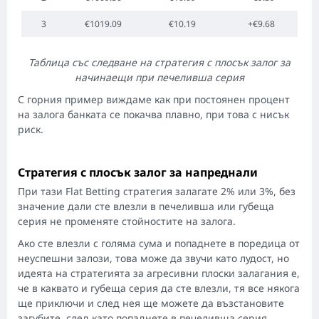
3
€1019.09
€10.19
+€9.68
Таблица със следване на стратегия с плосък залог за
начинаещи при печеливша серия
С горния пример виждаме как при постоянен процент
на залога банката се покачва плавно, при това с нисък
риск.
Стратегия с плосък залог за напреднали
При тази Flat Betting стратегия залагате 2% или 3%, без
значение дали сте влезли в печеливша или губеща
серия не променяте стойностите на залога.
Ако сте влезли с голяма сума и попаднете в поредица от
неуспешни залози, това може да звучи като лудост, но
идеята на стратегията за агресивни плоски залагания е,
че в каквато и губеща серия да сте влезли, тя все някога
ще приключи и след нея ще можете да възстановите
загубите, след като попаднете в печеливша серия.