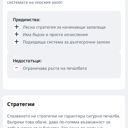
системата на плоския залог:
Предимства:
Лесна стратегия за начинаещи залагащи
Има бързи и прости изчисления
Подходяща система за дългосрочни залози
Недостатъци:
Ограничава ръста на печалбата
Стратегии
Спазването на стратегии не гарантира сигурна печалба.
Въпреки това обаче, дава по-голяма възможност за
добър изход от събитията. Ето защо по-долу ще