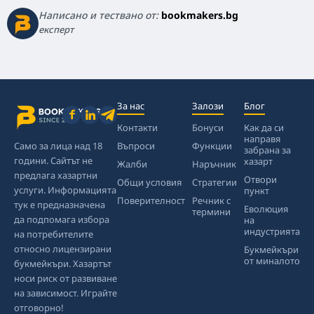
Написано и тествано от:
bookmakers.bg
експерт
За нас
Залози
Блог
Контакти
Бонуси
Как да си
направя
Само за лица над 18
Въпроси
Функции
забрана за
години. Сайтът не
хазарт
Жалби
Наръчник
предлага хазартни
Отвори
Общи условия
Стратегии
услуги. Информацията
пункт
Поверителност
Речник с
тук е предназначена
Еволюция
термини
да подпомага избора
на
индустрията
на потребителите
относно лицензирани
Букмейкъри
от миналото
букмейкъри. Хазартът
носи риск от развиване
на зависимост. Играйте
отговорно!