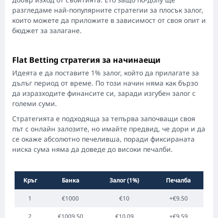
разгледаме най-популярните стратегии за плосък залог,
които можете да приложите в зависимост от своя опит и
бюджет за залагане.
Flat Betting стратегия за начинаещи
Идеята е да поставите 1% залог, който да прилагате за
дълъг период от време. По този начин няма как бързо
да изразходите финансите си, заради изгубен залог с
големи суми.
Стратегията е подходяща за тепърва започващи своя
път с онлайн залозите, но имайте предвид, че дори и да
се окаже абсолютно печеливша, поради фиксираната
ниска сума няма да доведе до високи печалби.
Кръг
Банка
Залог (1%)
Печалба
1
€1000
€10
+€9.50
2
€1009.50
€10.09
+€9.59