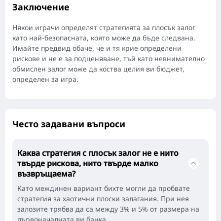
Заключение
Някои играчи определят стратегията за плосък залог
като най-безопасната, която може да бъде следвана.
Имайте предвид обаче, че и тя крие определени
рискове и не е за подценяване, тъй като невнимателно
обмислен залог може да коства целия ви бюджет,
определен за игра.
Често задавани въпроси
Каква стратегия с плосък залог не е нито
твърде рискова, нито твърде малко
възвръщаема?
Като междинен вариант бихте могли да пробвате
стратегия за хаотични плоски залагания. При нея
залозите трябва да са между 3% и 5% от размера на
първоначалната ви банка.