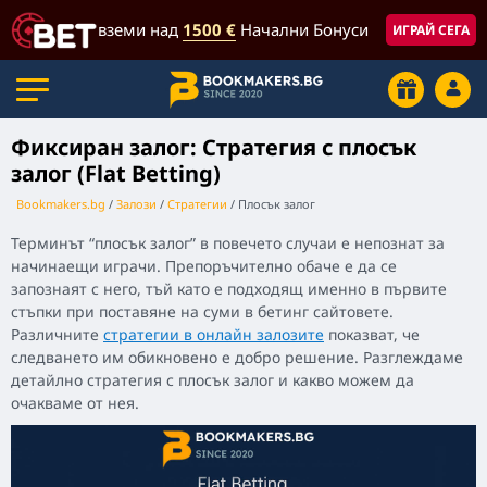
вземи над
1500 €
Начални Бонуси
ИГРАЙ СЕГА
Фиксиран залог: Стратегия с плосък
залог (Flat Betting)
Bookmakers.bg
Залози
Стратегии
Плосък залог
Терминът “плосък залог” в повечето случаи е непознат за
начинаещи играчи. Препоръчително обаче е да се
запознаят с него, тъй като е подходящ именно в първите
стъпки при поставяне на суми в бетинг сайтовете.
Различните
стратегии в онлайн залозите
показват, че
следването им обикновено е добро решение. Разглеждаме
детайлно стратегия с плосък залог и какво можем да
очакваме от нея.