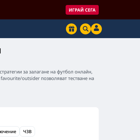
ИГРАЙ СЕГА
и
стратегии за залагане на футбол онлайн,
favourite/outsider позволяват тестване на
лючение
ЧЗВ