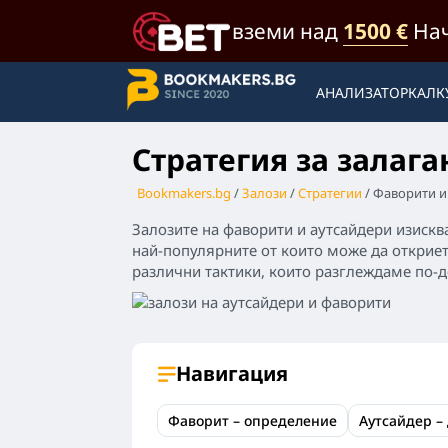
вземи над
1500 €
Нач
АНАЛИЗАТОР
КАЛК
Стратегия за залаг
Bookmakers.bg
Залози
Стратегии
Фаворити и
Залозите на фаворити и аутсайдери изискв
най-популярните от които може да открие
различни тактики, които разглеждаме по-д
Навигация
Фаворит – определение
Аутсайдер –