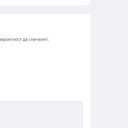
вероятност да спечелят.