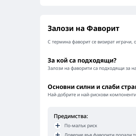
Залози на Фаворит
С термина фаворит се визират играчи, 
За кой са подходящи?
Залози на фаворити са подходящи за н
Основни силни и слаби стр
Най-добрите и най-рискови компоненти 
Предимства:
По-малък риск
Доверие във фаворити поради т