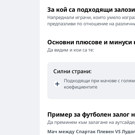
За кой са подходящи залози
Напреднали играчи, които умело изгра
предпазливи по отношение на различни
Основни плюсове и минуси 
Да видим и кои са те:
Силни страни:
Подходящи при мачове с голям
коефициентите
Пример за футболен залог н
Да преминем към залагане на аутсайдер
Мач между Спартак Плевен VS Лудог