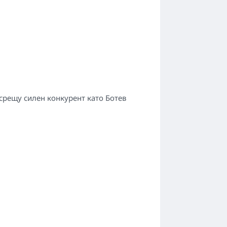
 срещу силен конкурент като Ботев