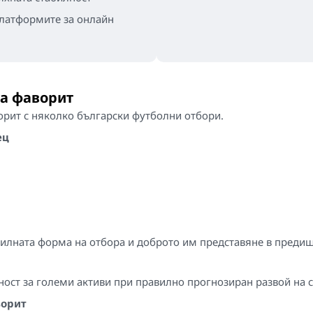
платформите за онлайн
на фаворит
орит с няколко български футболни отбори.
ец
абилната форма на отбора и доброто им представяне в преди
ност за големи активи при правилно прогнозиран развой на 
ворит