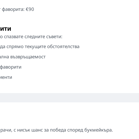
 фаворита: €90
рити
о спазвате следните съвети:
еда спрямо текущите обстоятелства
иална възвръщаемост
 фаворити
иенти
грачи, с нисък шанс за победа според букмейкъра.