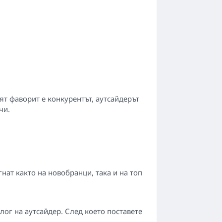
ят фаворит е конкурентът, аутсайдерът
чи.
нат както на новобранци, така и на топ
лог на аутсайдер. След което поставете