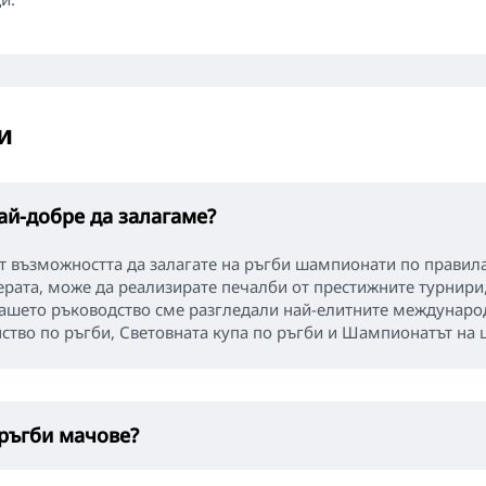
и
ай-добре да залагаме?
 възможността да залагате на ръгби шампионати по правилат
ерата, може да реализирате печалби от престижните турнири
нашето ръководство сме разгледали най-елитните междунаро
нство по ръгби, Световната купа по ръгби и Шампионатът на 
 ръгби мачове?