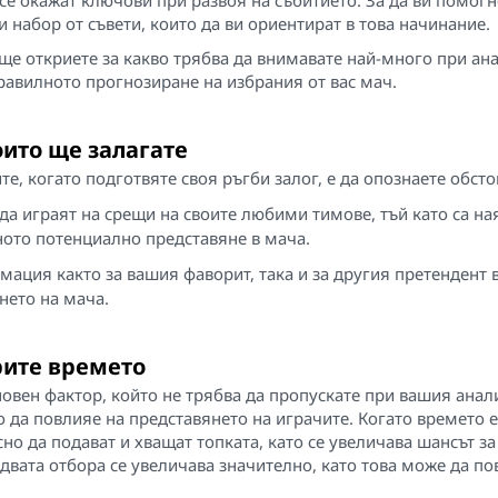
 се окажат ключови при развоя на събитието. За да ви помог
и набор от съвети, които да ви ориентират в това начинание.
 ще откриете за какво трябва да внимавате най-много при ан
равилното прогнозиране на избрания от вас мач.
оито ще залагате
те, когато подготвяте своя ръгби залог, е да опознаете обст
да играят на срещи на своите любими тимове, тъй като са ная
ното потенциално представяне в мача.
ация както за вашия фаворит, така и за другия претендент в
нето на мача.
рите времето
новен фактор, който не трябва да пропускате при вашия анал
о да повлияе на представянето на играчите. Когато времето 
сно да подават и хващат топката, като се увеличава шансът з
 двата отбора се увеличава значително, като това може да по