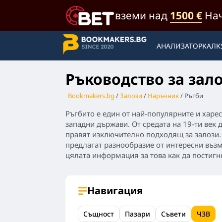
вземи над
1500 €
Нач
АНАЛИЗАТОР
КАЛК
Ръководство за зал
Bookmakers.bg
Залози
Наръчник
Ръгби
Ръгбито е един от най-популярните и харес
западни държави. От средата на 19-ти век 
правят изключително подходящ за залози. 
предлагат разнообразие от интересни възм
цялата информация за това как да постигне
Навигация
Същност
Пазари
Съвети
ЧЗВ