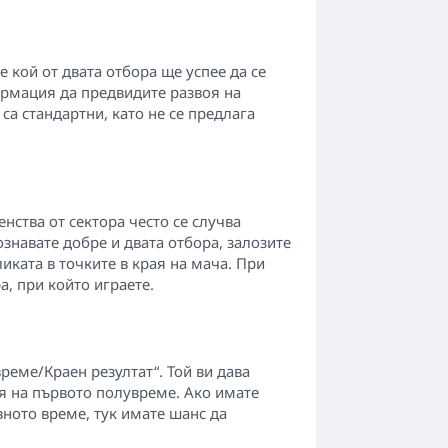
е кой от двата отбора ще успее да се
ормация да предвидите развоя на
са стандартни, като не се предлага
ства от сектора често се случва
знавате добре и двата отбора, залозите
иката в точките в края на мача. При
а, при който играете.
реме/Краен резултат“. Той ви дава
ая на първото полувреме. Ако имате
вното време, тук имате шанс да