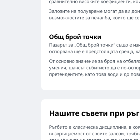
сравнително високите коефициенти, кои
Залозите на полувреме могат да ви дон
възможностите за печалба, които ще се
Общ брой точки
Пазарът за „Общ брой точки“ също е из
оспорвана ще е предстоящата среща, кат
От основно значение за броя на отбеляз
умения, шансът събитието да е по-оспо
претендентите, като това води и до пов
Нашите съвети при ръг
Ръгбито е класическа дисциплина, в ко
възвръщаемост от своите залози, трябв