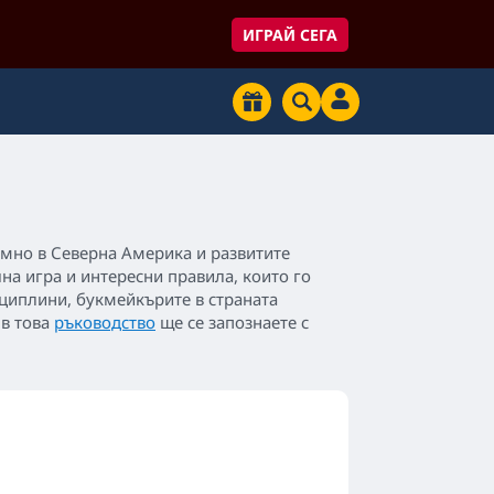
ИГРАЙ СЕГА
димно в Северна Америка и развитите
на игра и интересни правила, които го
сциплини, букмейкърите в страната
 в това
ръководство
ще се запознаете с