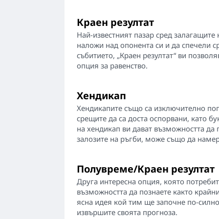
Краен резултат
Най-известният пазар сред залагащите н
наложи над опонента си и да спечели с
събитието, „Краен резултат“ ви позволя
опция за равенство.
Хендикап
Хендикапите също са изключително попу
срещите да са доста оспорвани, като б
на хендикап ви дават възможността да 
залозите на ръгби, може също да намери
Полувреме/Краен резултат
Друга интересна опция, която потребите
възможността да познаете както крайни
ясна идея кой тим ще започне по-силно
извършите своята прогноза.