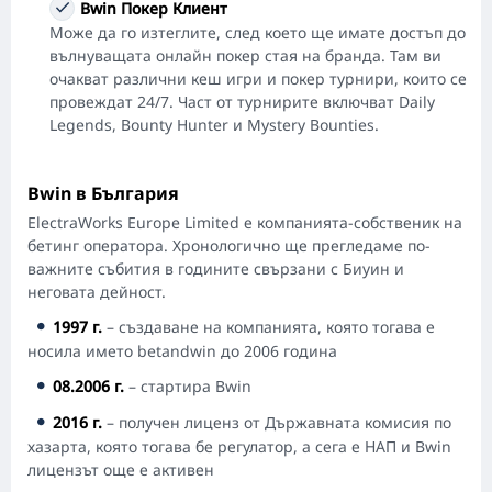
Bwin Покер Клиент
Може да го изтеглите, след което ще имате достъп до
вълнуващата онлайн покер стая на бранда. Там ви
очакват различни кеш игри и покер турнири, които се
провеждат 24/7. Част от турнирите включват Daily
Legends, Bounty Hunter и Mystery Bounties.
Bwin в България
ElectraWorks Europe Limited е компанията-собственик на
бетинг оператора. Хронологично ще прегледаме по-
важните събития в годините свързани с Биуин и
неговата дейност.
1997 г.
– създаване на компанията, която тогава е
носила името betandwin до 2006 година
08.2006 г.
– стартира Bwin
2016 г.
– получен лиценз от Държавната комисия по
хазарта, която тогава бе регулатор, а сега е НАП и Bwin
лицензът още е активен