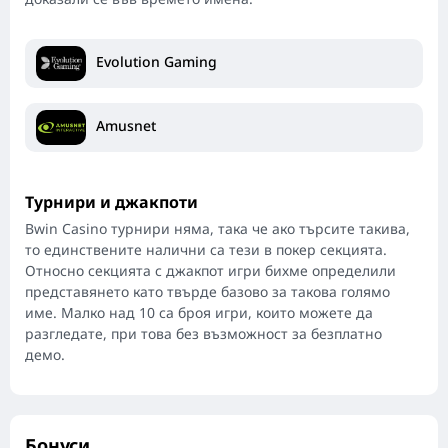
Evolution Gaming
Amusnet
Турнири и джакпоти
Bwin Casino турнири няма, така че ако търсите такива,
то единствените налични са тези в покер секцията.
Относно секцията с джакпот игри бихме определили
представянето като твърде базово за такова голямо
име. Малко над 10 са броя игри, които можете да
разгледате, при това без възможност за безплатно
демо.
Бонуси