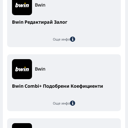
Bwin
Bwin Редактирай Залог
Още инфо
Bwin
Bwin Combi+ Подобрени Коефициенти
Още инфо