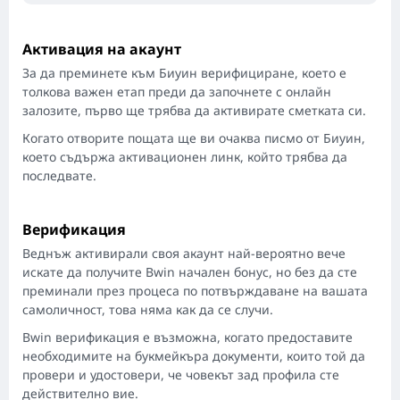
Активация на акаунт
За да преминете към Биуин верифициране, което е
толкова важен етап преди да започнете с онлайн
залозите, първо ще трябва да активирате сметката си.
Когато отворите пощата ще ви очаква писмо от Биуин,
което съдържа активационен линк, който трябва да
последвате.
Верификация
Веднъж активирали своя акаунт най-вероятно вече
искате да получите Bwin начален бонус, но без да сте
преминали през процеса по потвърждаване на вашата
самоличност, това няма как да се случи.
Bwin верификация е възможна, когато предоставите
необходимите на букмейкъра документи, които той да
провери и удостовери, че човекът зад профила сте
действително вие.