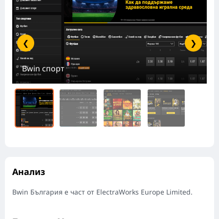
❮
❯
Bwin спорт
Анализ
Bwin България е част от ElectraWorks Europe Limited.