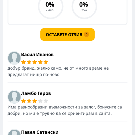
0%
0%
Слаб
Лош
ОСТАВЕТЕ ОТЗИВ
Васил Иванов
добър бранд, жалко само, че от много време не
предлагат нищо по-ново
Ламбо Геров
Има разнообразни възможности за залог, бонусите са
добри, но ми е трудно да се ориентирам в сайта.
Павел Сатански