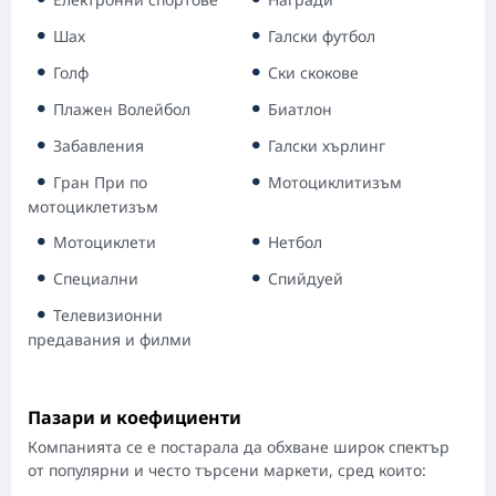
Шах
Галски футбол
Голф
Ски скокове
Плажен Волейбол
Биатлон
Забавления
Галски хърлинг
Гран При по
Мотоциклитизъм
мотоциклетизъм
Мотоциклети
Нетбол
Специални
Спийдуей
Телевизионни
предавания и филми
Пазари и коефициенти
Компанията се е постарала да обхване широк спектър
от популярни и често търсени маркети, сред които: