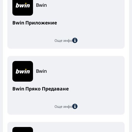
Bwin
Bwin Приложение
Още инфо
Bwin
Bwin Пряко Предаване
Още инфо