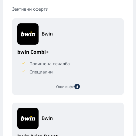
3
активни оферти
Bwin
bwin Combi+
Повишена печалба
Специални
Още инфо
Bwin