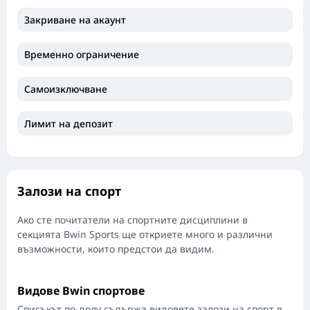
Закриване на акаунт
Временно ограничение
Самоизключване
Лимит на депозит
Залози на спорт
Ако сте почитатели на спортните дисциплини в
секцията Bwin Sports ще откриете много и различни
възможности, които предстои да видим.
Видове Bwin спортове
Списъкът по-долу съдържа видовете залози на спорт в