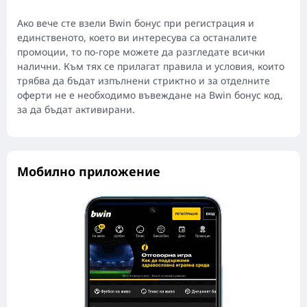
Ако вече сте взели Bwin бонус при регистрация и
единственото, което ви интересува са останалите
промоции, то по-горе можете да разгледате всички
налични. Към тях се прилагат правила и условия, които
трябва да бъдат изпълнени стриктно и за отделните
оферти не е необходимо въвеждане на Bwin бонус код,
за да бъдат активирани.
Мобилно приложение